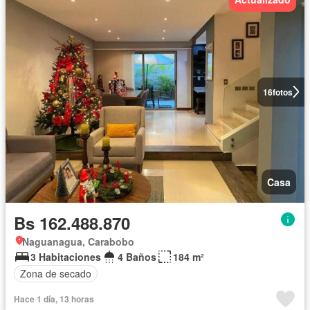
16
fotos
Casa
Bs 162.488.870
Naguanagua, Carabobo
3 Habitaciones
4 Baños
184 m²
Zona de secado
Hace 1 día, 13 horas