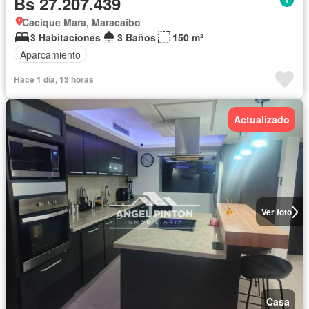
Bs 27.207.439
Cacique Mara, Maracaibo
3 Habitaciones
3 Baños
150 m²
Aparcamiento
Hace 1 día, 13 horas
Actualizado
Ver foto
Casa