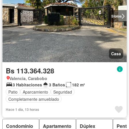
5
fotos
Casa
Bs 113.364.328
Valencia, Carabobo
3 Habitaciones
3 Baños
182 m²
Patio
Aparcamiento
Seguridad
Completamente amueblado
Hace 1 día, 13 horas
Condominio
Apartamento
Dúplex
Pent