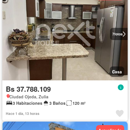
7
fotos
Casa
Bs 37.788.109
Ciudad Ojeda, Zulia
3 Habitaciones
3 Baños
120 m²
Hace 1 día, 13 horas