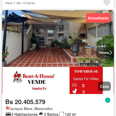
Hace 1 día, 13 horas
Actualizado
10
fotos
Casa
Bs 20.405.579
Cacique Mara, Maracaibo
3 Habitaciones
3 Baños
120 m²