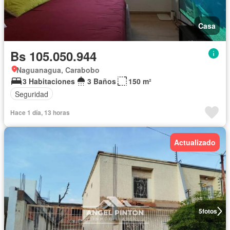
Casa
Bs 105.050.944
Naguanagua, Carabobo
3 Habitaciones
3 Baños
150 m²
Seguridad
Hace 1 día, 13 horas
Actualizado
5
fotos