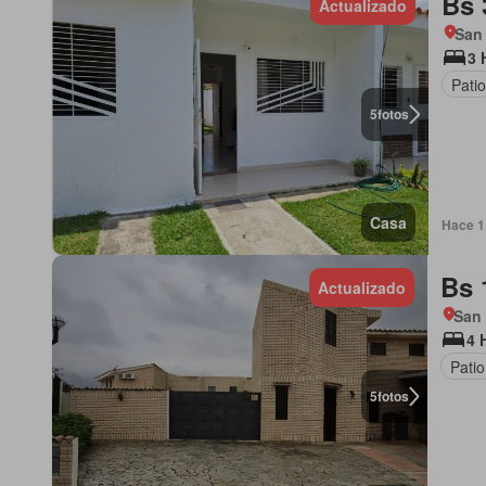
Bs 
Actualizado
San
3 
Patio
5
fotos
Casa
Hace 1 
Bs 
Actualizado
San
4 
Patio
5
fotos