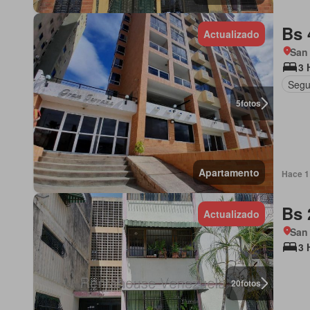
Bs 
Actualizado
San
3 
Segu
5
fotos
Apartamento
Hace 1 
Bs 
Actualizado
San
3 
20
fotos