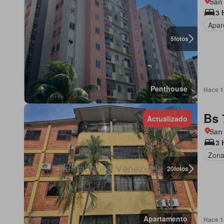
San
3 
Apar
5
fotos
Penthouse
Hace 1 
Bs 
Actualizado
San
3 
Zona
20
fotos
Apartamento
Hace 1 