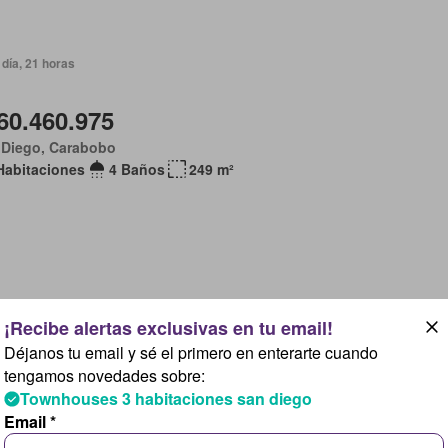
día, 21 horas
60.460.975
 Diego, Carabobo
Habitaciones
4 Baños
249 m²
día, 21 horas
Déjanos tu email y sé el primero en enterarte cuando
54.414.878
tengamos novedades sobre:
Townhouses 3 habitaciones san diego
 Diego, Carabobo
Email *
Habitaciones
2 Baños
106 m²