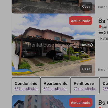
Casa
Hace 1 
Bs 
Actualizado
San
3 
Patio
20
fotos
Casa
Hace 1 
Condominio
Apartamento
Penthouse
Dú
857 resultados
802 resultados
794 resultados
786
Bs 
Actualizado