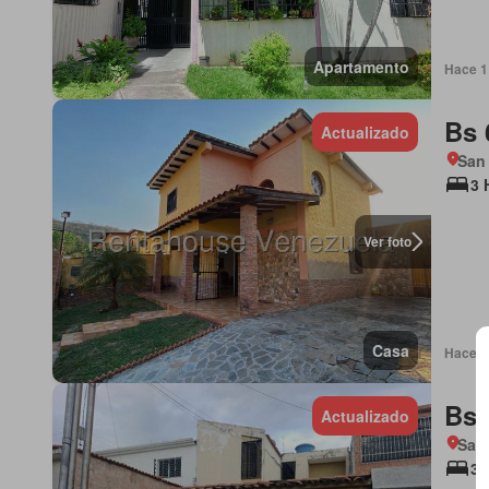
Apartamento
Hace 1 
Bs 
Actualizado
San
3 
Ver foto
Casa
Hace 1 
Bs 
Actualizado
San
3 