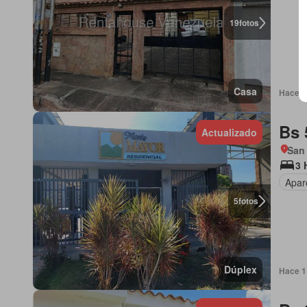
19
fotos
Casa
Hace 1 
Bs 
Actualizado
San
3 
Apar
5
fotos
Dúplex
Hace 1 