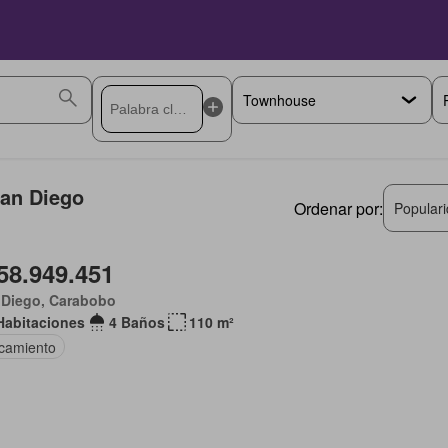
San Diego
Ordenar por:
Popular
58.949.451
 Diego, Carabobo
Habitaciones
4 Baños
110 m²
camiento