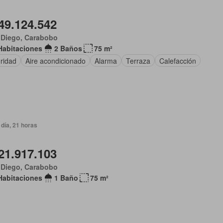
49.124.542
 Diego, Carabobo
Habitaciones
2 Baños
75 m²
ridad
Aire acondicionado
Alarma
Terraza
Calefacción
día, 21 horas
21.917.103
 Diego, Carabobo
Habitaciones
1 Baño
75 m²