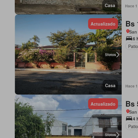
Casa
Hace 1 
Bs 
Actualizado
San
6 
Patio
5
fotos
Casa
Hace 1 
Bs 
Actualizado
San
4 
Patio
5
fotos