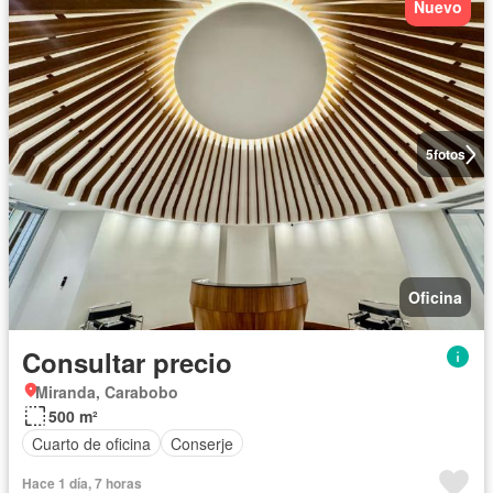
Nuevo
5
fotos
Oficina
Consultar precio
Miranda, Carabobo
500 m²
Cuarto de oficina
Conserje
Hace 1 día, 7 horas