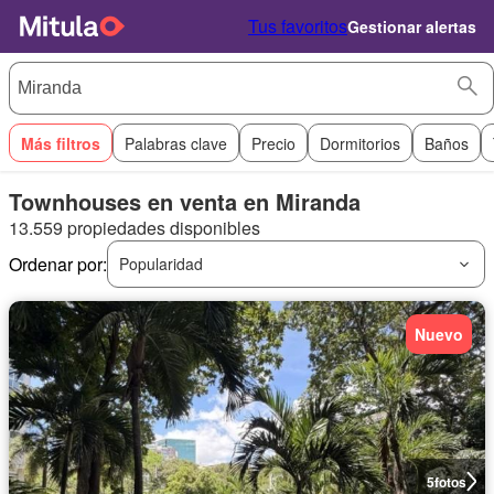
Tus favoritos
Gestionar alertas
Más filtros
Palabras clave
Precio
Dormitorios
Baños
Townhouses en venta en Miranda
13.559 propiedades disponibles
Ordenar por:
Popularidad
Nuevo
5
fotos