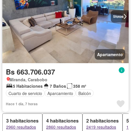
5
fotos
Apartamento
Bs 663.706.037
Miranda, Carabobo
5 Habitaciones
7 Baños
358 m²
Cuarto de servicio
Aparcamiento
Balcón
Hace 1 día, 7 horas
3 habitaciones
4 habitaciones
2 habitaciones
5 
2960 resultados
2860 resultados
2419 resultados
15