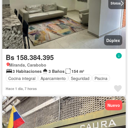
5
fotos
Dúplex
Bs 158.384.395
Miranda, Carabobo
3 Habitaciones
3 Baños
154 m²
Cocina integral
Aparcamiento
Seguridad
Piscina
Hace 1 día, 7 horas
Nuevo