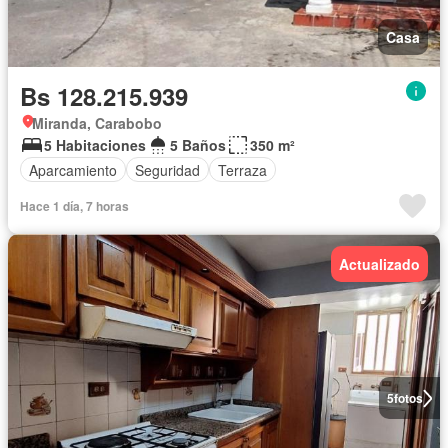
Casa
Bs 128.215.939
Miranda, Carabobo
5 Habitaciones
5 Baños
350 m²
Aparcamiento
Seguridad
Terraza
Hace 1 día, 7 horas
Actualizado
5
fotos