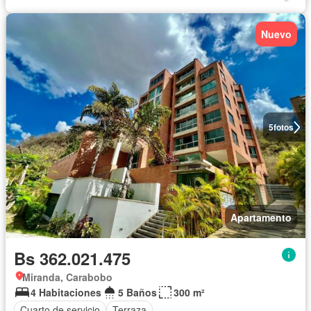
Nuevo
5
fotos
Apartamento
Bs 362.021.475
Miranda, Carabobo
4 Habitaciones
5 Baños
300 m²
Cuarto de servicio
Terraza