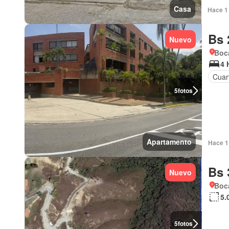
Casa
Hace 1 
Bs 
Nuevo
Boca
4 
Cuart
5
fotos
Apartamento
Hace 1 
Bs 
Nuevo
Boca
5.
5
fotos