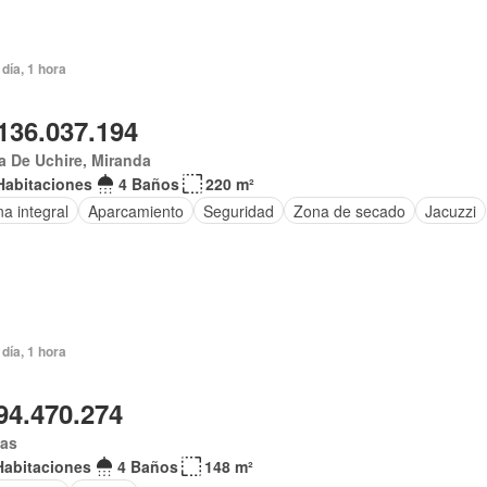
día, 1 hora
136.037.194
 De Uchire, Miranda
Habitaciones
4 Baños
220 m²
a integral
Aparcamiento
Seguridad
Zona de secado
Jacuzzi
día, 1 hora
94.470.274
gas
Habitaciones
4 Baños
148 m²