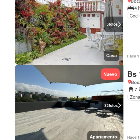
Boca
4 
Coci
5
fotos
Casa
Hace 1 
Bs 
Nuevo
Boca
7 
Zona 
32
fotos
Apartamento
Hace 1 