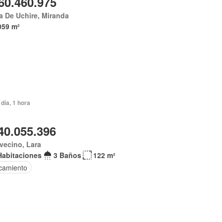
60.460.975
 De Uchire, Miranda
059 m²
día, 1 hora
40.055.396
vecino, Lara
Habitaciones
3 Baños
122 m²
camiento