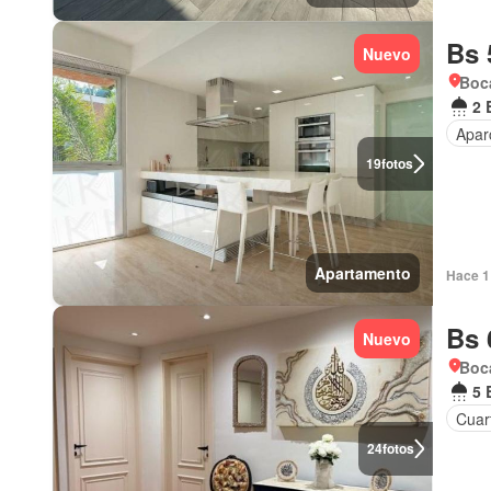
Bs 
Nuevo
Boca
2 
Apar
19
fotos
Apartamento
Hace 1 
Bs 
Nuevo
Boca
5 
Cuar
24
fotos