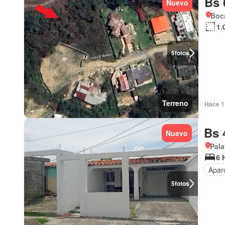
Bs 
Nuevo
Boca
1.
5
fotos
Terreno
Hace 1 
Bs 
Nuevo
Pala
6 
Apar
5
fotos