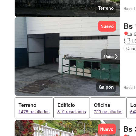
Terreno
Hace 1 
Bs 
Nuevo
La Q
1.
Cuart
5
fotos
Galpón
Hace 1 
Terreno
Edificio
Oficina
Lo
1478 resultados
819 resultados
720 resultados
64
Bs 
Nuevo