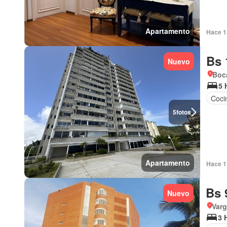
Apartamento
Hace 1 
Bs 
Nuevo
Boca
5 
Cocin
5
fotos
Apartamento
Hace 1 
Bs 
Nuevo
Var
3 