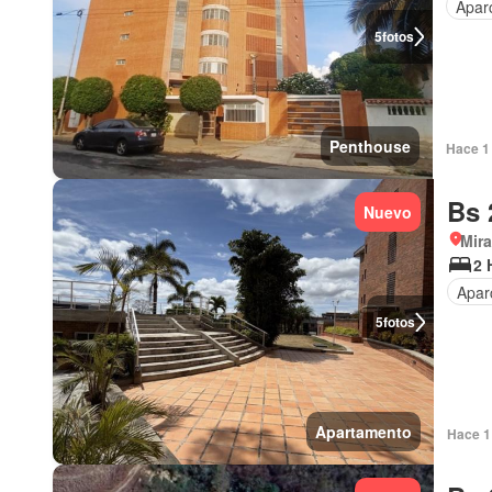
Apar
5
fotos
Penthouse
Hace 1 
Bs 
Nuevo
Mir
2 
Apar
5
fotos
Apartamento
Hace 1 