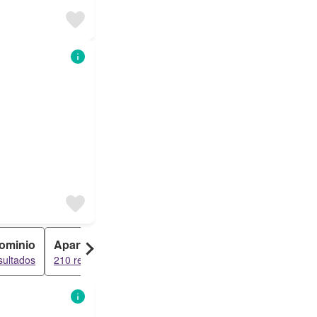
ominio
Apartamento
Galpón
sultados
210 resultados
197 resultados