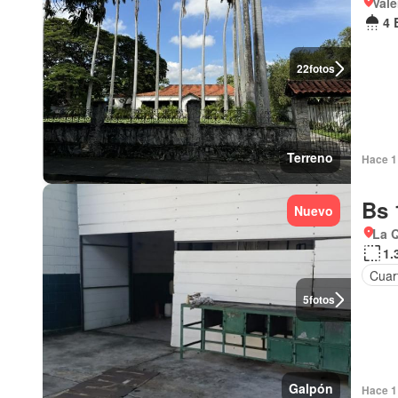
Vale
4 
22
fotos
Terreno
Hace 1 
Bs 
Nuevo
La Q
1.
Cuart
5
fotos
Galpón
Hace 1 