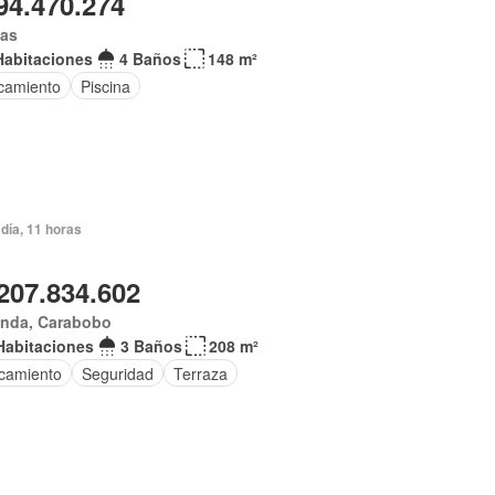
94.470.274
gas
Habitaciones
4 Baños
148 m²
camiento
Piscina
día, 11 horas
207.834.602
anda, Carabobo
Habitaciones
3 Baños
208 m²
camiento
Seguridad
Terraza