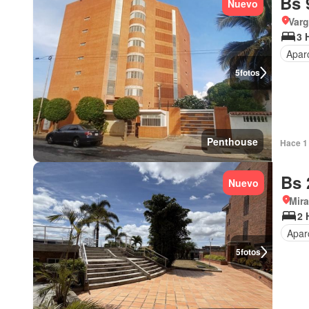
Bs 
Nuevo
Var
3 
Apar
5
fotos
Penthouse
Hace 1 
Bs 
Nuevo
Mir
2 
Apar
5
fotos