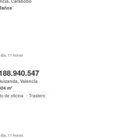
ncia, Carabobo
Baños
día, 11 horas
188.940.547
uizanda, Valencia
304 m²
o de oficina
Trastero
día, 11 horas