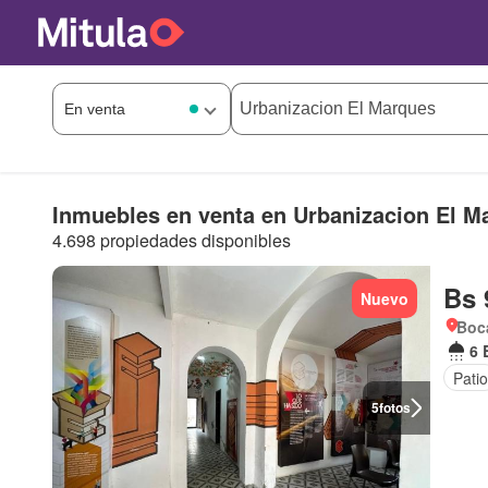
Inmuebles en venta en Urbanizacion El M
4.698 propiedades disponibles
Bs 
Nuevo
Boca
6 
Patio
5
fotos