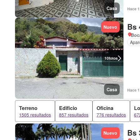
Casa
Hace 1 
Bs 
Nuevo
Boca
Apar
10
fotos
Casa
Hace 1 
Terreno
Edificio
Oficina
Lo
1505 resultados
857 resultados
776 resultados
67
Bs 
Nuevo