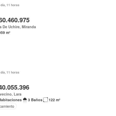
día, 11 horas
60.460.975
 De Uchire, Miranda
059 m²
día, 11 horas
40.055.396
vecino, Lara
Habitaciones
3 Baños
122 m²
camiento