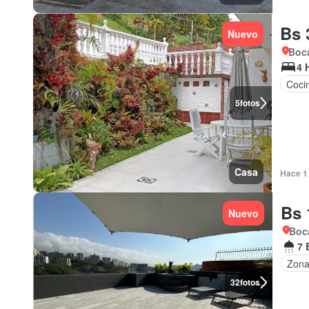
Bs 
Nuevo
Boca
4 
Coci
5
fotos
Casa
Hace 1 
Bs 
Nuevo
Boca
7 
Zona 
32
fotos