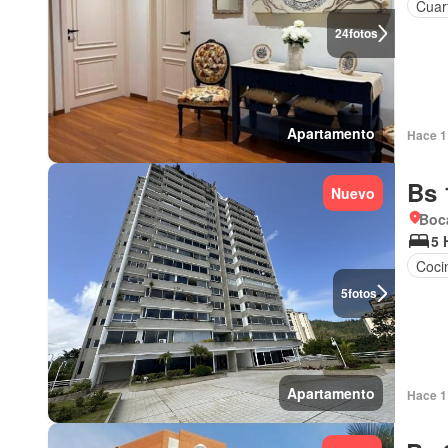
Cuar
24
fotos
Apartamento
Hace 1 
Bs 
Nuevo
Boca
5 
Cocin
5
fotos
Apartamento
Hace 1 