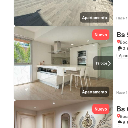
Apartamento
Hace 1 
Bs 
Nuevo
Boca
2 
Apar
19
fotos
Apartamento
Hace 1 
Bs 
Nuevo
Boca
5 