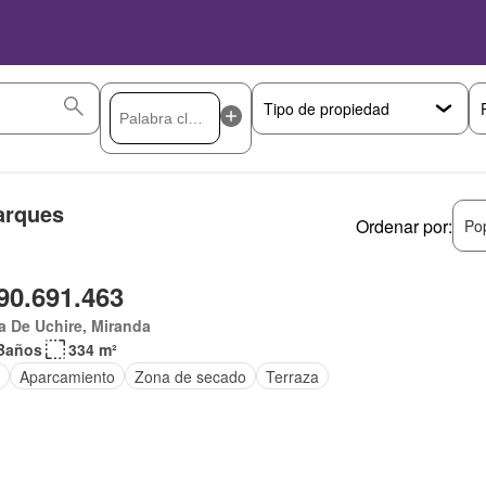
arques
Ordenar por:
Po
90.691.463
 De Uchire, Miranda
Baños
334 m²
Aparcamiento
Zona de secado
Terraza