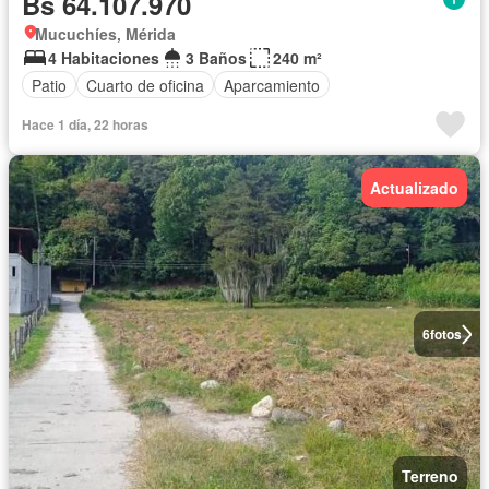
Bs 64.107.970
Mucuchíes, Mérida
4 Habitaciones
3 Baños
240 m²
Patio
Cuarto de oficina
Aparcamiento
Hace 1 día, 22 horas
Actualizado
6
fotos
Terreno