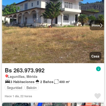
5
fotos
Casa
Bs 263.973.992
Lagunillas, Mérida
3 Habitaciones
2 Baños
400 m²
Seguridad
Balcón
Hace 1 día, 22 horas