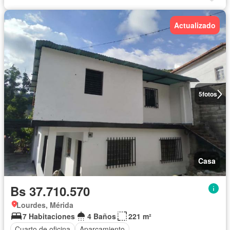
Actualizado
5
fotos
Casa
Bs 37.710.570
Lourdes, Mérida
7 Habitaciones
4 Baños
221 m²
Cuarto de oficina
Aparcamiento