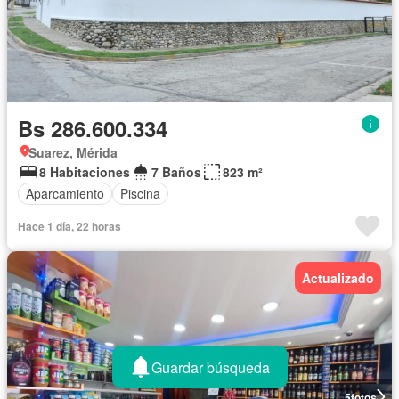
Bs 286.600.334
Suarez, Mérida
8 Habitaciones
7 Baños
823 m²
Aparcamiento
Piscina
Hace 1 día, 22 horas
Actualizado
Guardar búsqueda
5
fotos