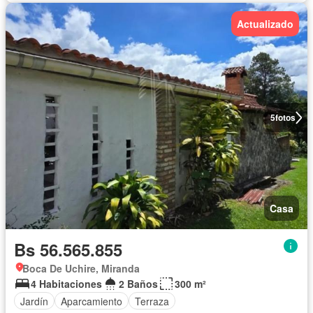
Actualizado
5
fotos
Casa
Bs 56.565.855
Boca De Uchire, Miranda
4 Habitaciones
2 Baños
300 m²
Jardín
Aparcamiento
Terraza