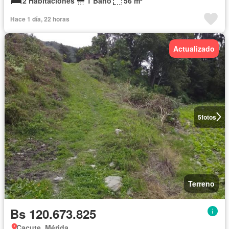
2 Habitaciones
1 Baño
56 m²
Hace 1 día, 22 horas
Actualizado
5
fotos
Terreno
Bs 120.673.825
Cacute, Mérida