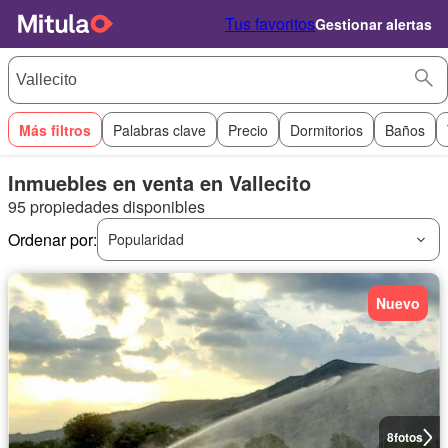
Tus favoritos
Gestionar alertas
Más filtros
Palabras clave
Precio
Dormitorios
Baños
Inmuebles en venta en Vallecito
95 propiedades disponibles
Ordenar por:
Popularidad
Nuevo
8
fotos