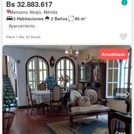
Bs 32.883.617
Manzano Abajo, Mérida
3 Habitaciones
2 Baños
90 m²
Aparcamiento
Hace 1 día, 22 horas
Actualizado
5
fotos
Casa