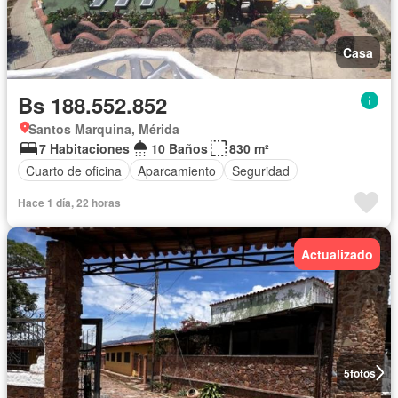
Casa
Bs 188.552.852
Santos Marquina, Mérida
7 Habitaciones
10 Baños
830 m²
Cuarto de oficina
Aparcamiento
Seguridad
Hace 1 día, 22 horas
Actualizado
5
fotos