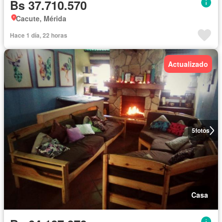
Bs 37.710.570
Cacute, Mérida
Hace 1 día, 22 horas
Actualizado
5
fotos
Casa