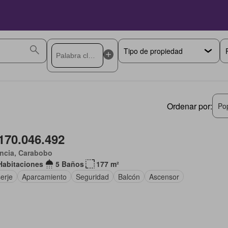
Ordenar por:
Po
170.046.492
ncia, Carabobo
Habitaciones
5 Baños
177 m²
erje
Aparcamiento
Seguridad
Balcón
Ascensor