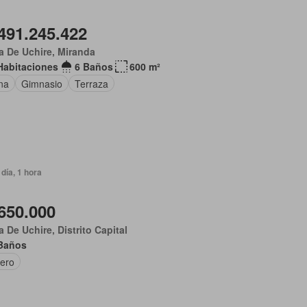
491.245.422
 De Uchire, Miranda
Habitaciones
6 Baños
600 m²
na
Gimnasio
Terraza
día, 1 hora
650.000
 De Uchire, Distrito Capital
Baños
tero