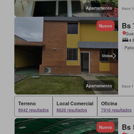
Apartamento
Hace 1 
Bs 
Nuevo
Gua
4 
Patio
5
fotos
Apartamento
Hace 1 
Terreno
Local Comercial
Oficina
8642 resultados
8626 resultados
7916 resultados
Bs 
Nuevo