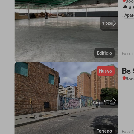
Boca
8 
Apar
3
fotos
Edificio
Hace 1 
Bs 
Nuevo
Boca
7
fotos
Terreno
Hace 1 