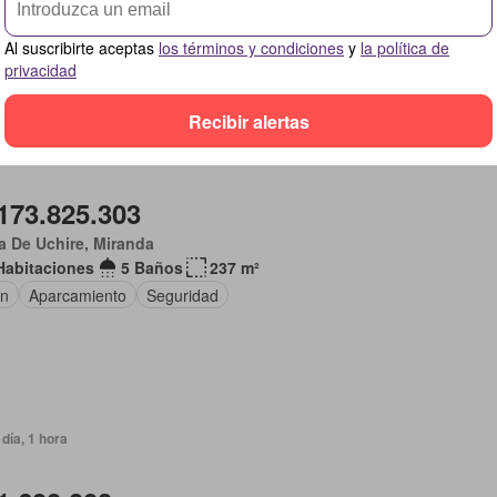
o de oficina
Cuarto de servicio
Jardín
Terraza
Al suscribirte aceptas
los términos y condiciones
y
la política de
privacidad
Recibir alertas
día, 1 hora
173.825.303
 De Uchire, Miranda
Habitaciones
5 Baños
237 m²
ín
Aparcamiento
Seguridad
día, 1 hora