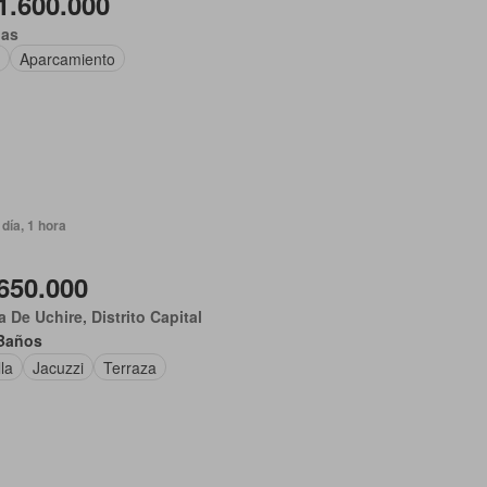
1.600.000
gas
Aparcamiento
día, 1 hora
650.000
 De Uchire, Distrito Capital
Baños
lla
Jacuzzi
Terraza