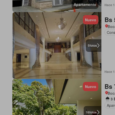
Apartamento
Hace 1 
Bs 
Nuevo
Boca
Cons
5
fotos
Hace 1 
Bs 
Nuevo
Boca
3 
Apar
16
fotos