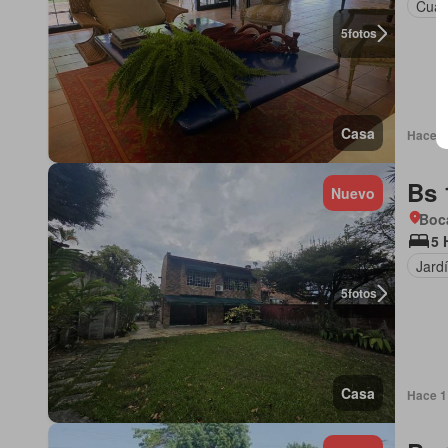
Cuart
5
fotos
Casa
Hace 1 
Bs 
Nuevo
Boca
5 
Jard
5
fotos
Casa
Hace 1 