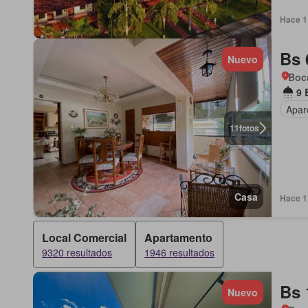
Hace 1
Bs 
Nuevo
Boca
9 
Apar
11
fotos
Casa
Hace 1
Local Comercial
Apartamento
9320 resultados
1946 resultados
Bs 
Nuevo