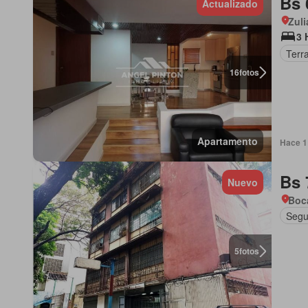
Bs 
Actualizado
Zuli
3 
Terr
16
fotos
Apartamento
Hace 1
Bs 
Nuevo
Boca
Segu
5
fotos