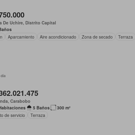
750.000
 De Uchire, Distrito Capital
Baños
ín
Aparcamiento
Aire acondicionado
Zona de secado
Terraza
 día
362.021.475
anda, Carabobo
Habitaciones
5 Baños
300 m²
o de servicio
Terraza