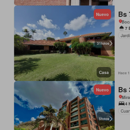
Bs 
Nuevo
Boca
7 
Jard
31
fotos
Casa
Hace 1
Bs 
Nuevo
Mir
4 
Cuart
5
fotos