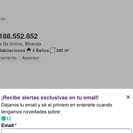
 día
188.552.852
 De Uchire, Miranda
Habitaciones
4 Baños
390 m²
camiento
Ascensor
 día
Déjanos tu email y sé el primero en enterarte cuando
104.835.385
tengamos novedades sobre:
12
cio Martínez, Miranda
Email *
Habitaciones
3 Baños
99 m²