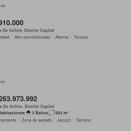
 día
910.000
 De Uchire, Distrito Capital
ridad
Aire acondicionado
Alarma
Terraza
 día
263.973.992
 De Uchire, Distrito Capital
Habitaciones
3 Baños
503 m²
camiento
Zona de secado
Jacuzzi
Terraza