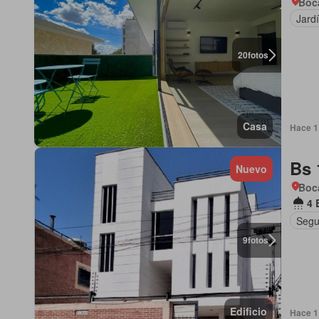
Boca
Jard
20
fotos
Casa
Hace 1
Bs 
Nuevo
Boca
4 
Segu
9
fotos
Edificio
Hace 1