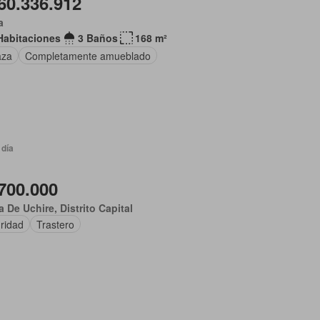
60.336.912
a
Habitaciones
3 Baños
168 m²
aza
Completamente amueblado
 día
700.000
 De Uchire, Distrito Capital
ridad
Trastero