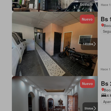
Edificio
Hace 1
Bs 
Nuevo
Boca
Segu
14
fotos
Hace 1
Bs 
Nuevo
Boca
4 
Apar
5
fotos