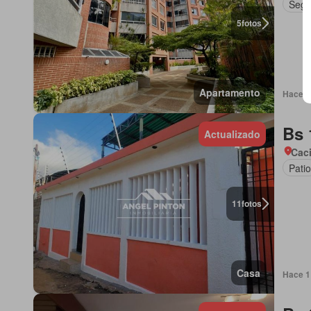
Segu
5
fotos
Apartamento
Hace 1
Bs 
Actualizado
Cac
Patio
11
fotos
Casa
Hace 1