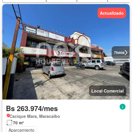
Actualizado
7
fotos
Local Comercial
Bs 263.974/mes
Cacique Mara, Maracaibo
70 m²
Aparcamiento