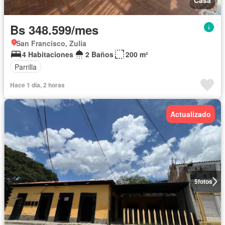
Casa
Bs 348.599/mes
San Francisco, Zulia
4 Habitaciones
2 Baños
200 m²
Parrilla
Hace 1 día, 2 horas
Actualizado
5
fotos