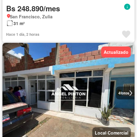
Bs 248.890/mes
San Francisco, Zulia
31 m²
Hace 1 día, 2 horas
Actualizado
4
fotos
Local Comercial