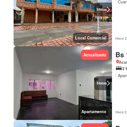
Cuart
5
fotos
Local Comercial
Hace 2 
Bs 
Actualizado
Aca
2 
Apar
5
fotos
Apartamento
Hace 2 