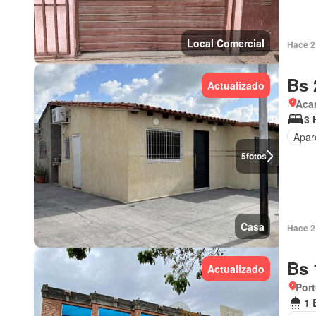
Local Comercial
Hace 2 
Bs 
Actualizado
Aca
3 
Apar
5
fotos
Casa
Hace 2 
Bs 
Actualizado
Por
1 