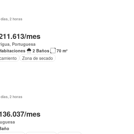
días, 2 horas
211.613/mes
rigua, Portuguesa
Habitaciones
2 Baños
70 m²
camiento
Zona de secado
días, 2 horas
136.037/mes
tuguesa
Baño