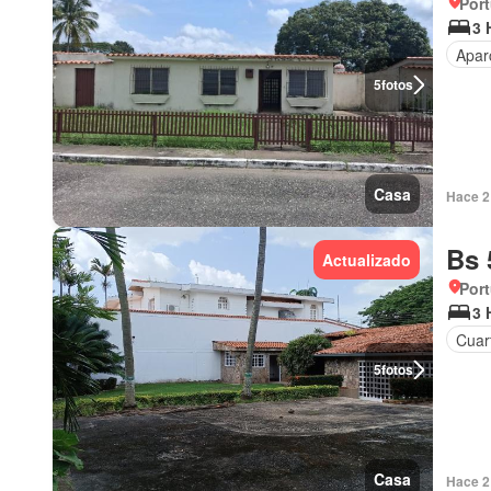
Por
3 
Apar
5
fotos
Casa
Hace 2 
Bs 
Actualizado
Por
3 
Cuart
5
fotos
Casa
Hace 2 