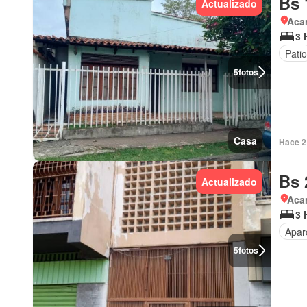
Bs 
Actualizado
Aca
3 
Patio
5
fotos
Casa
Hace 2 
Bs 
Actualizado
Aca
3 
Apar
5
fotos