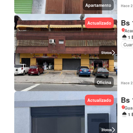
Apartamento
Hace 2 
Bs 
Actualizado
Aca
1 
Cuart
5
fotos
Oficina
Hace 2 
Bs 
Actualizado
Gua
1 
3
fotos