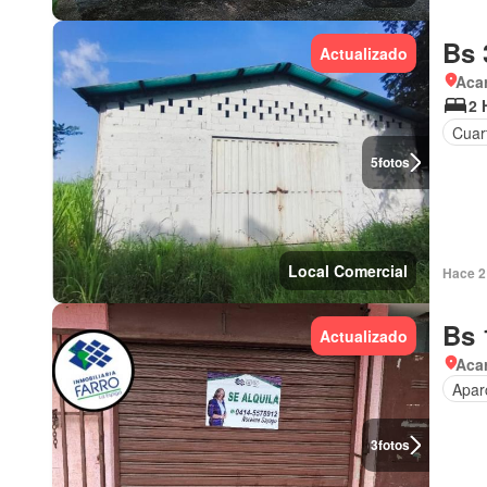
Bs 
Actualizado
Aca
2 
Cuart
5
fotos
Local Comercial
Hace 2 
Bs 
Actualizado
Aca
Apar
3
fotos