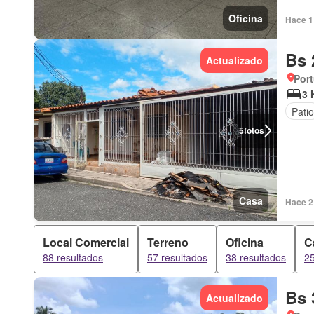
Oficina
Hace 1 
Bs 
Actualizado
Por
3 
Patio
5
fotos
Casa
Hace 2 
Local Comercial
Terreno
Oficina
C
88 resultados
57 resultados
38 resultados
25
Bs 
Actualizado