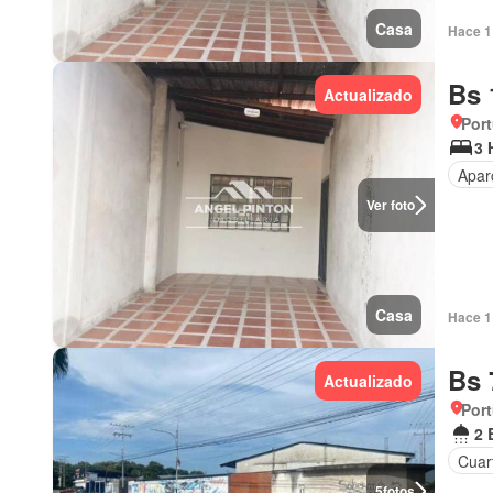
Casa
Hace 1 
Bs 
Actualizado
Por
3 
Apar
Ver foto
Casa
Hace 1 
Bs 
Actualizado
Por
2 
Cuart
5
fotos