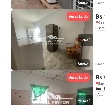
Anexo
Hace 1 
Bs 
Actualizado
Cac
Comp
5
fotos
Anexo
Hace 1 
Bs 
Actualizado
San 
1 
Apar
Ver foto