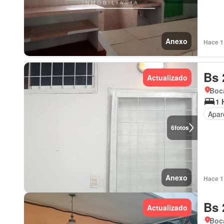
Anexo
Hace 1 
Bs 
Actualizado
Boc
1 
Apar
6
fotos
Anexo
Hace 1 
Bs 
Actualizado
Boca