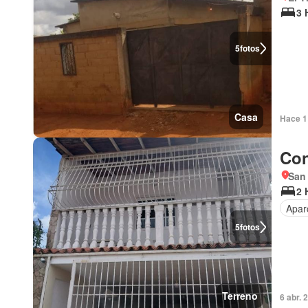
3 
5
fotos
Casa
Hace 1 
Con
San
2 
Apar
5
fotos
Terreno
6 abr. 