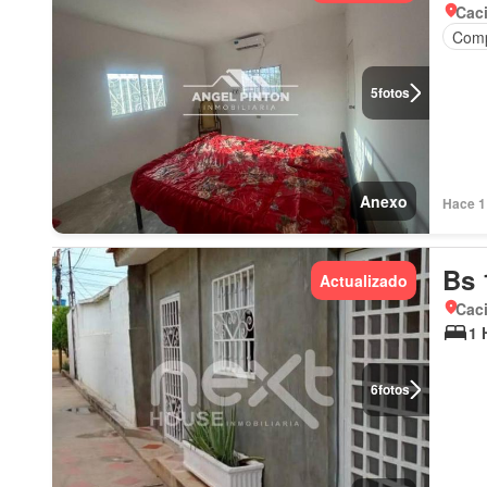
Cac
Comp
5
fotos
Anexo
Hace 1 
Bs 
Actualizado
Cac
1 
6
fotos