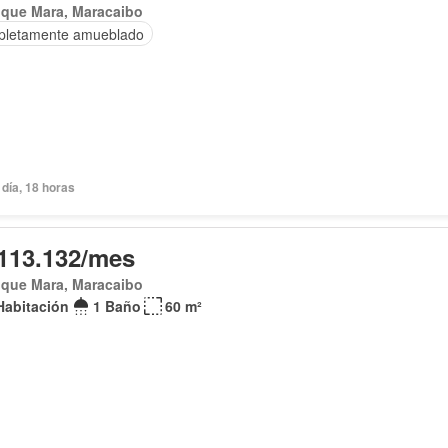
ique Mara, Maracaibo
letamente amueblado
día, 18 horas
113.132/mes
ique Mara, Maracaibo
Habitación
1 Baño
60 m²