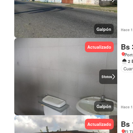
Galpón
Hace 1 
Bs 
Actualizado
Por
2 
Cuar
5
fotos
Galpón
Hace 1 
Bs 
Actualizado
El T