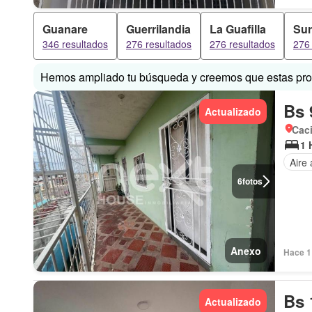
Guanare
Guerrilandia
La Guafilla
Su
346 resultados
276 resultados
276 resultados
276 
Hemos ampliado tu búsqueda y creemos que estas prop
Bs 
Actualizado
Cac
1 
Aire
6
fotos
Anexo
Hace 1 
Bs 
Actualizado