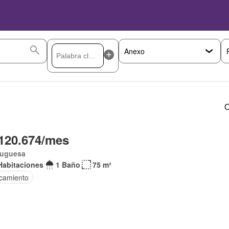
O
120.674/mes
tuguesa
Habitaciones
1 Baño
75 m²
camiento