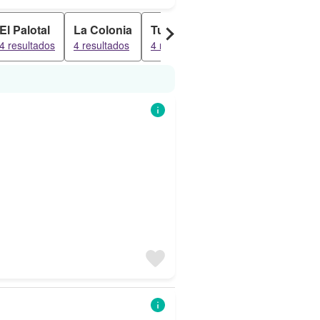
El Palotal
La Colonia
Tucupido
Las Penitas
Tu
4 resultados
4 resultados
4 resultados
3 resultados
3 