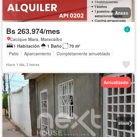
Anexo
Bs 263.974/mes
Cacique Mara, Maracaibo
1 Habitación
1 Baño
70 m²
Patio
Aparcamiento
Completamente amueblado
Hace 1 día, 2 horas
Actualizado
6
fotos