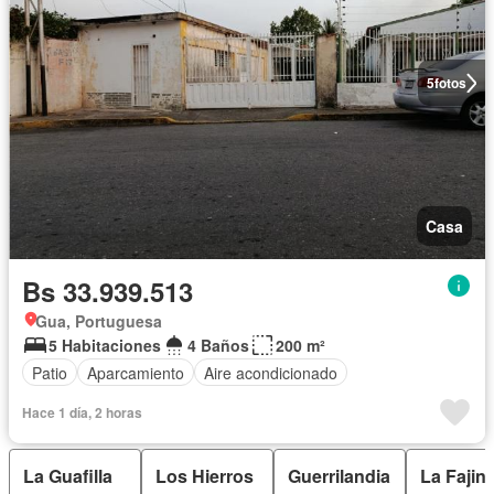
5
fotos
Casa
Bs 33.939.513
Gua, Portuguesa
5 Habitaciones
4 Baños
200 m²
Patio
Aparcamiento
Aire acondicionado
Hace 1 día, 2 horas
La Guafilla
Los Hierros
Guerrilandia
La Fajin