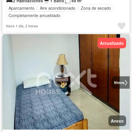
2 Habitaciones
1 Baño
49 m²
Aparcamiento
Aire acondicionado
Zona de secado
Completamente amueblado
Hace 1 día, 2 horas
Actualizado
9
fotos
Anexo