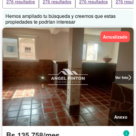
276 resultados
276 resultados
276 resultados
276 resul
Hemos ampliado tu búsqueda y creemos que estas
propiedades te podrían interesar
Actualizado
Ver foto
Anexo
Bs 135.758/mes