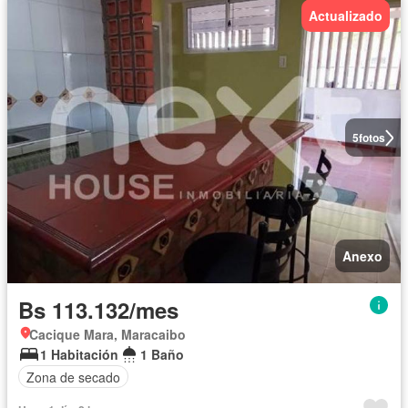
Actualizado
5
fotos
Anexo
Bs 113.132/mes
Cacique Mara, Maracaibo
1 Habitación
1 Baño
Zona de secado