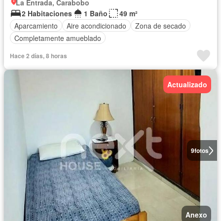
La Entrada, Carabobo
2 Habitaciones
1 Baño
49 m²
Aparcamiento
Aire acondicionado
Zona de secado
Completamente amueblado
Hace 2 días, 8 horas
Actualizado
9
fotos
Anexo