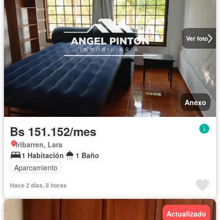
Ver foto
Anexo
Bs 151.152/mes
Iribarren, Lara
1 Habitación
1 Baño
Aparcamiento
Hace 2 días, 8 horas
Actualizado