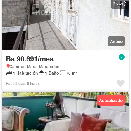
7
fotos
Anexo
Bs 90.691/mes
Cacique Mara, Maracaibo
1 Habitación
1 Baño
70 m²
Hace 2 días, 8 horas
Actualizado