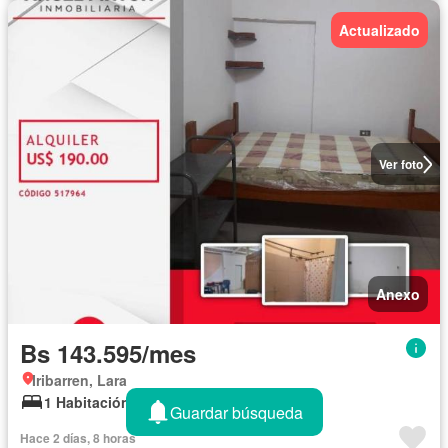
Actualizado
Ver foto
Anexo
Bs 143.595/mes
Iribarren, Lara
1 Habitación
1 Baño
Guardar búsqueda
Hace 2 días, 8 horas