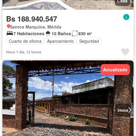
Casa
Bs 188.940.547
Santos Marquina, Mérida
7 Habitaciones
10 Baños
830 m²
Cuarto de oficina
Aparcamiento
Seguridad
Hace 1 día, 12 horas
Actualizado
5
fotos