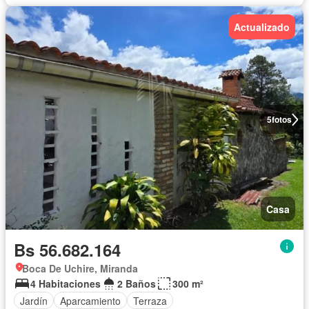
Actualizado
5
fotos
Casa
Bs 56.682.164
Boca De Uchire, Miranda
4 Habitaciones
2 Baños
300 m²
Jardín
Aparcamiento
Terraza