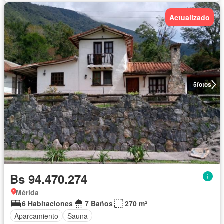
Actualizado
5
fotos
Bs 94.470.274
Mérida
6 Habitaciones
7 Baños
270 m²
Aparcamiento
Sauna