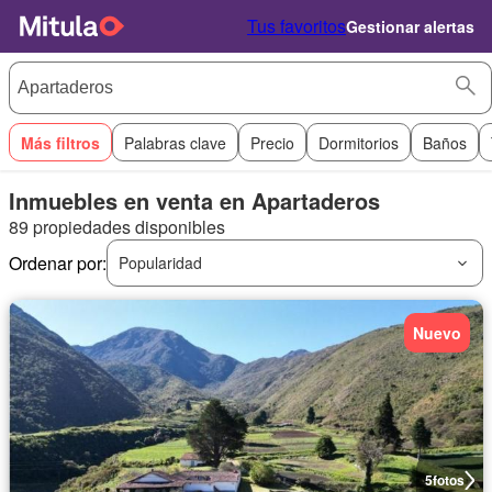
Tus favoritos
Gestionar alertas
Más filtros
Palabras clave
Precio
Dormitorios
Baños
Inmuebles en venta en Apartaderos
89 propiedades disponibles
Ordenar por:
Popularidad
Nuevo
5
fotos