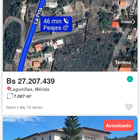
3
fotos
Terreno
Bs 27.207.439
Lagunillas, Mérida
7.087 m²
Hace 1 día, 12 horas
Actualizado