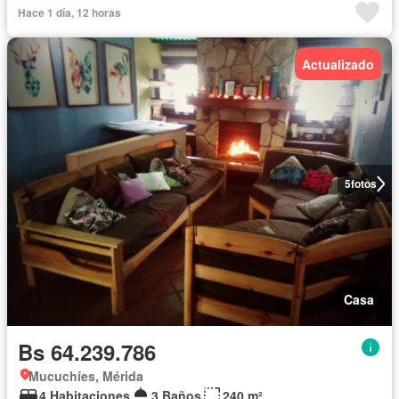
Hace 1 día, 12 horas
Actualizado
5
fotos
Casa
Bs 64.239.786
Mucuchíes, Mérida
4 Habitaciones
3 Baños
240 m²