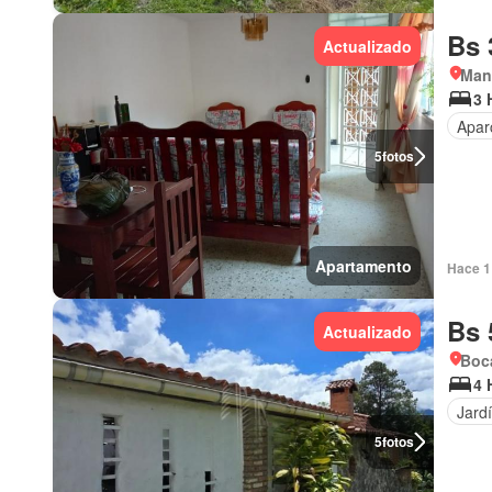
Bs 
Actualizado
Man
3 
Apar
5
fotos
Apartamento
Hace 1 
Bs 
Actualizado
Boca
4 
Jard
5
fotos