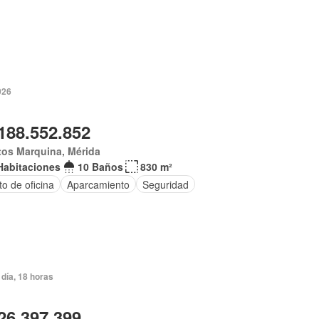
2026
188.552.852
tos Marquina, Mérida
Habitaciones
10 Baños
830 m²
o de oficina
Aparcamiento
Seguridad
día, 18 horas
26.397.399