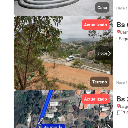
Casa
Hace 1 
Bs 
Actualizado
Carr
Segu
5
fotos
Terreno
Hace 1 
Bs 
Actualizado
Lagu
7.
3
fotos