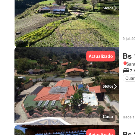
5
fotos
9 jul. 
Bs 
Actualizado
San
7 
Cuart
5
fotos
Casa
Hace 1 
Bs 
Actualizado