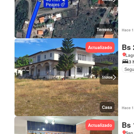
Terreno
Hace 1 
Bs 
Actualizado
Lagu
3 
Segu
5
fotos
Casa
Hace 1 
Bs 
Actualizado
San