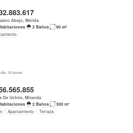
32.883.617
zano Abajo, Mérida
Habitaciones
2 Baños
90 m²
camiento
día, 18 horas
56.565.855
 De Uchire, Miranda
Habitaciones
2 Baños
300 m²
ín
Aparcamiento
Terraza