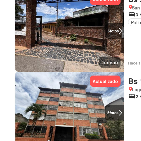
San
3 
Pati
5
fotos
Terreno
Hace 1 
Bs 
Actualizado
Lagu
2 
5
fotos