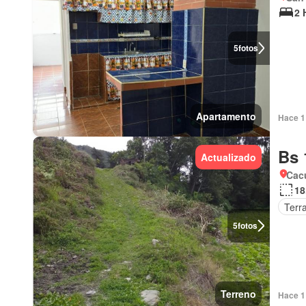
2 
5
fotos
Apartamento
Hace 1 
Bs 
Actualizado
Cacu
18
Terr
5
fotos
Terreno
Hace 1 