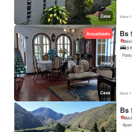
Casa
Hace 1 
Bs 
Actualizado
Mér
3 
Patio
5
fotos
Casa
Hace 1 
Bs 
Mér
Apar