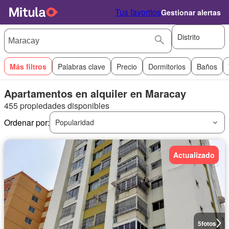
Tus favoritos
Gestionar alertas
Distrito
Más filtros
Palabras clave
Precio
Dormitorios
Baños
Apartamentos en alquiler en Maracay
455 propiedades disponibles
Ordenar por:
Popularidad
Actualizado
5
fotos