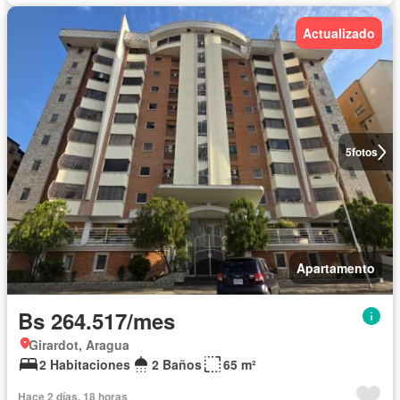
Actualizado
5
fotos
Apartamento
Bs 264.517/mes
Girardot, Aragua
2 Habitaciones
2 Baños
65 m²
Hace 2 días, 18 horas