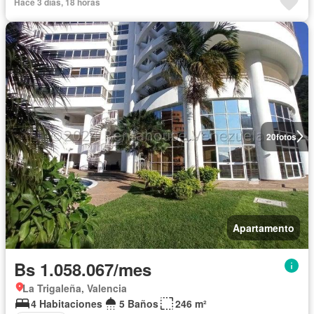
Hace 3 días, 18 horas
20
fotos
Apartamento
Bs 1.058.067/mes
La Trigaleña, Valencia
4 Habitaciones
5 Baños
246 m²