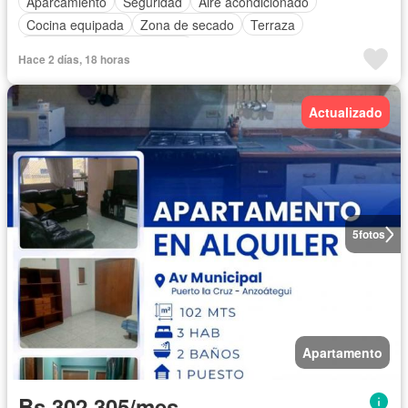
Aparcamiento
Seguridad
Aire acondicionado
Cocina equipada
Zona de secado
Terraza
Completamente amueblado
Hace 2 días, 18 horas
Actualizado
5
fotos
Apartamento
Bs 302.305/mes