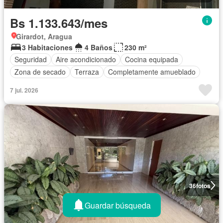
Bs 1.133.643/mes
Girardot, Aragua
3 Habitaciones
4 Baños
230 m²
Seguridad
Aire acondicionado
Cocina equipada
Zona de secado
Terraza
Completamente amueblado
7 jul. 2026
36
fotos
Guardar búsqueda