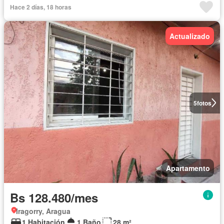
Hace 2 días, 18 horas
Actualizado
5
fotos
Apartamento
Bs 128.480/mes
Iragorry, Aragua
1 Habitación
1 Baño
28 m²