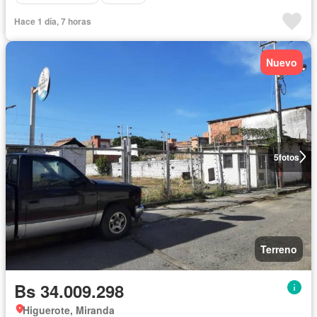
Hace 1 día, 7 horas
Nuevo
5
fotos
Terreno
Bs 34.009.298
Higuerote, Miranda