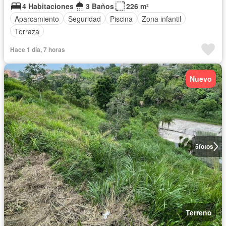
4 Habitaciones
3 Baños
226 m²
Aparcamiento
Seguridad
Piscina
Zona infantil
Terraza
Hace 1 día, 7 horas
Nuevo
5
fotos
Terreno