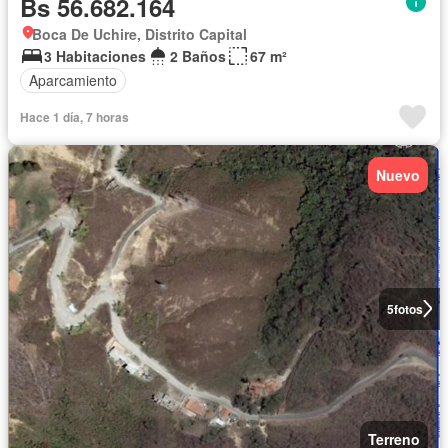
Bs 56.682.164
Boca De Uchire, Distrito Capital
3 Habitaciones
2 Baños
67 m²
Aparcamiento
Hace 1 día, 7 horas
Nuevo
5
fotos
Terreno