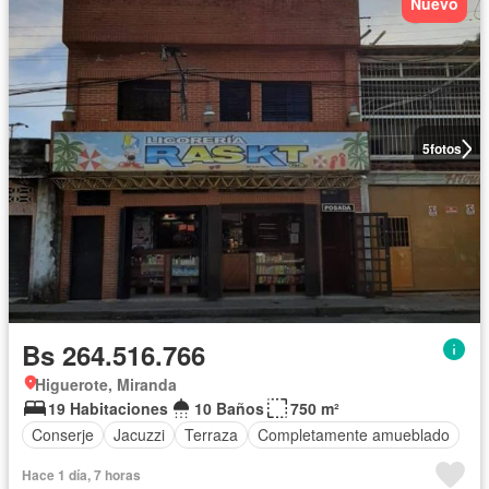
Nuevo
5
fotos
Bs 264.516.766
Higuerote, Miranda
19 Habitaciones
10 Baños
750 m²
Conserje
Jacuzzi
Terraza
Completamente amueblado
Hace 1 día, 7 horas