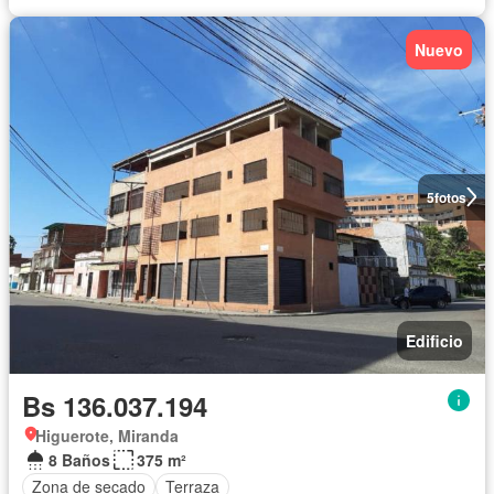
Nuevo
5
fotos
Edificio
Bs 136.037.194
Higuerote, Miranda
8 Baños
375 m²
Zona de secado
Terraza