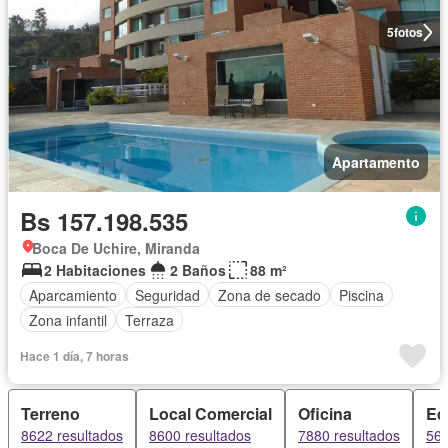
5
fotos
Apartamento
Bs 157.198.535
Boca De Uchire, Miranda
2 Habitaciones
2 Baños
88 m²
Aparcamiento
Seguridad
Zona de secado
Piscina
Zona infantil
Terraza
Hace 1 día, 7 horas
Terreno
Local Comercial
Oficina
Edi
8622 resultados
8600 resultados
7880 resultados
566