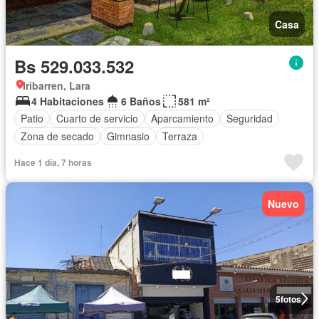
Casa
Bs 529.033.532
Iribarren, Lara
4 Habitaciones
6 Baños
581 m²
Patio
Cuarto de servicio
Aparcamiento
Seguridad
Zona de secado
Gimnasio
Terraza
Hace 1 día, 7 horas
Nuevo
5
fotos