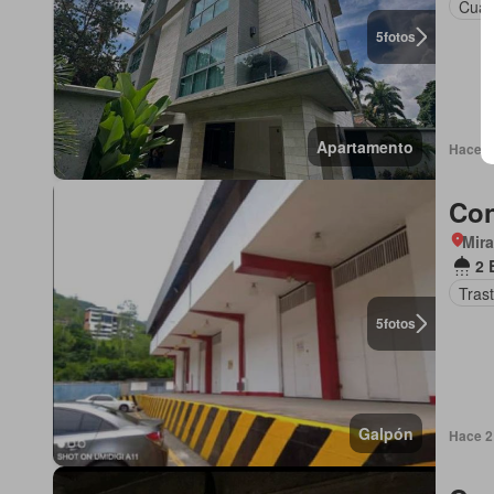
Cuart
5
fotos
Apartamento
Hace 2
Con
Mir
2 
Tras
5
fotos
Galpón
Hace 2