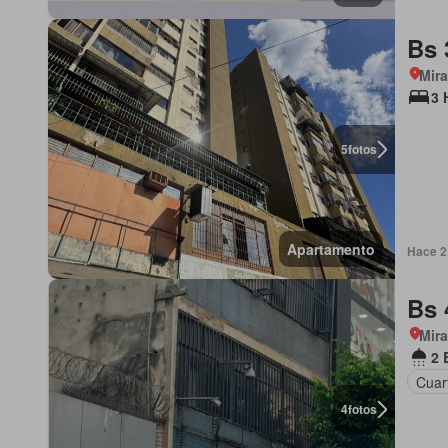
Bs 
Mir
3 
5
fotos
Apartamento
Hace 2
Bs 
Mir
2 
Cuart
4
fotos