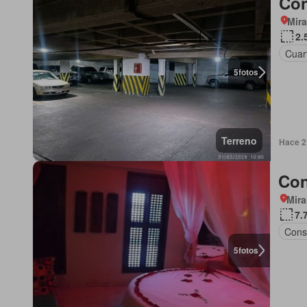
Con
Mir
2.
Cuart
5
fotos
Terreno
Hace 2
Con
Mir
7.
Cons
5
fotos