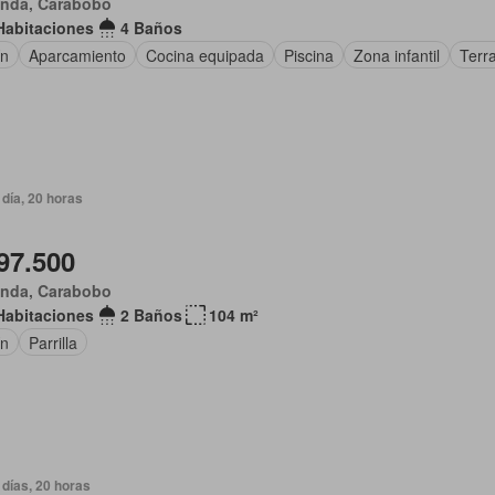
anda, Carabobo
Habitaciones
4 Baños
ín
Aparcamiento
Cocina equipada
Piscina
Zona infantil
Terr
día, 20 horas
97.500
anda, Carabobo
Habitaciones
2 Baños
104 m²
ín
Parrilla
días, 20 horas