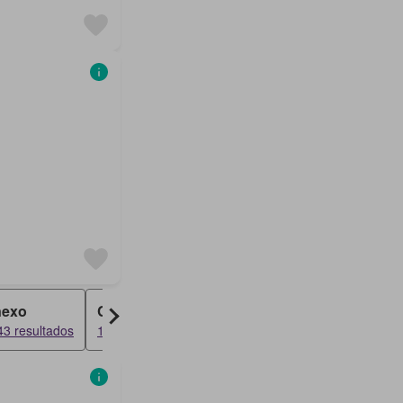
exo
Condominio
Apartamento
43 resultados
1294 resultados
1133 resultados