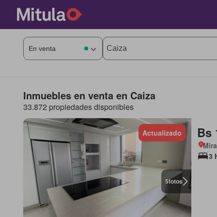
Inmuebles en venta en Caiza
33.872 propiedades disponibles
Bs 
Actualizado
Mir
3 
5
fotos