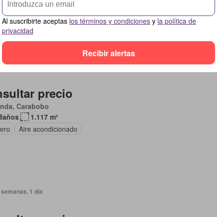
o de servicio
Aparcamiento
Seguridad
Ascensor
Terraza
Al suscribirte aceptas
los términos y condiciones
y
la política de
privacidad
Recibir alertas
 semanas, 1 día
sultar precio
anda, Carabobo
Baños
1.117 m²
tero
Aire acondicionado
 semanas, 1 día