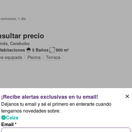
 semanas, 1 día
sultar precio
anda, Carabobo
Habitaciones
5 Baños
900 m²
na equipada
Piscina
Terraza
 semanas, 1 día
Déjanos tu email y sé el primero en enterarte cuando
sultar precio
tengamos novedades sobre:
Caiza
anda, Carabobo
Email *
Habitaciones
4 Baños
791 m²