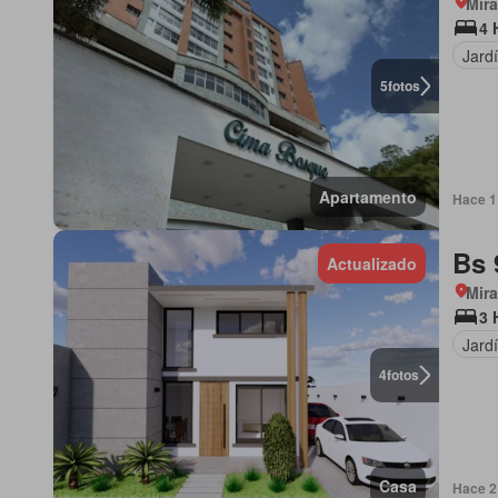
Mir
4 
Jard
5
fotos
Apartamento
Hace 1 
Bs 
Actualizado
Mir
3 
Jard
4
fotos
Casa
Hace 2 