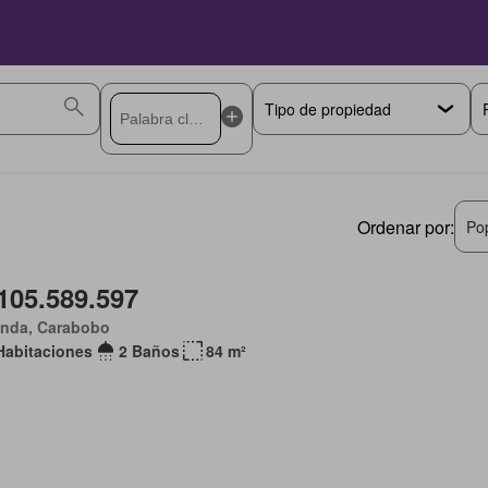
Ordenar por:
Po
105.589.597
anda, Carabobo
Habitaciones
2 Baños
84 m²