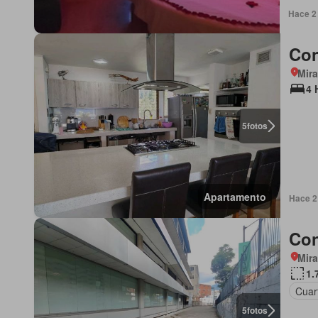
Hace 2
Con
Mir
4 
5
fotos
Apartamento
Hace 2
Con
Mir
1.
Cuart
5
fotos