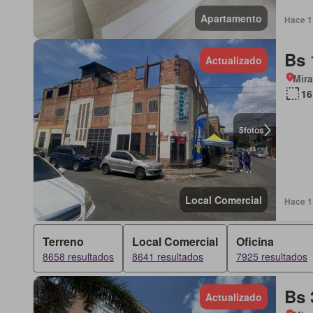
Apartamento
Hace 1 
Bs 
Actualizado
Mir
16
5
fotos
Local Comercial
Hace 1 
Terreno
Local Comercial
Oficina
8658 resultados
8641 resultados
7925 resultados
Bs 
Actualizado