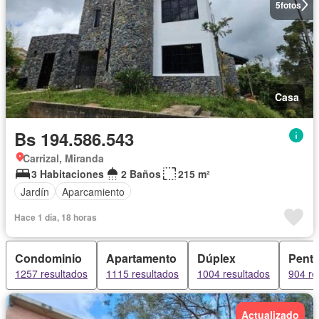
5
fotos
Casa
Bs 194.586.543
Carrizal, Miranda
3 Habitaciones
2 Baños
215 m²
Jardín
Aparcamiento
Hace 1 día, 18 horas
Condominio
Apartamento
Dúplex
Pent
1257 resultados
1115 resultados
1004 resultados
904 re
Actualizado