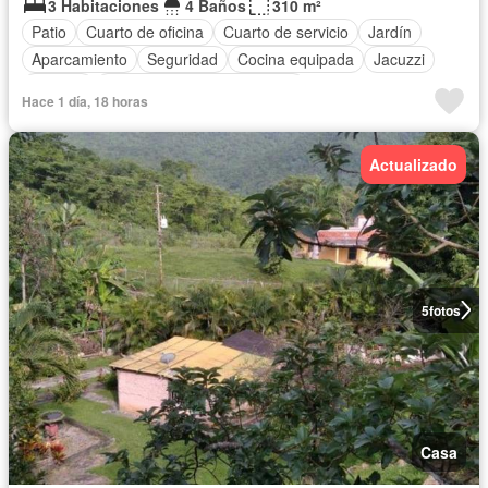
3 Habitaciones
4 Baños
310 m²
Patio
Cuarto de oficina
Cuarto de servicio
Jardín
Aparcamiento
Seguridad
Cocina equipada
Jacuzzi
Terraza
Completamente amueblado
Hace 1 día, 18 horas
Actualizado
5
fotos
Casa