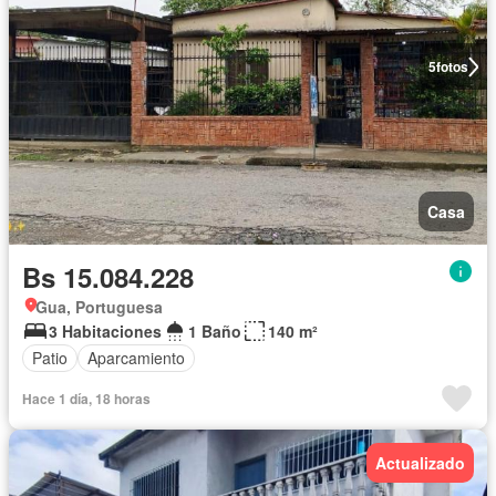
5
fotos
Casa
Bs 15.084.228
Gua, Portuguesa
3 Habitaciones
1 Baño
140 m²
Patio
Aparcamiento
Hace 1 día, 18 horas
Actualizado