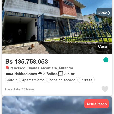
5
fotos
Casa
Bs 135.758.053
Francisco Linares Alcántara, Miranda
3 Habitaciones
3 Baños
235 m²
Jardín
Aparcamiento
Zona de secado
Terraza
Hace 1 día, 18 horas
Actualizado