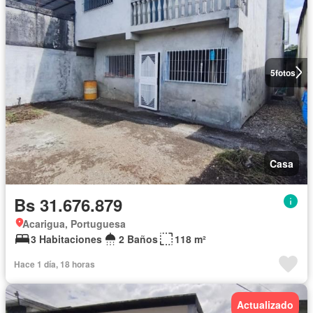
5
fotos
Casa
Bs 31.676.879
Acarigua, Portuguesa
3 Habitaciones
2 Baños
118 m²
Hace 1 día, 18 horas
Actualizado