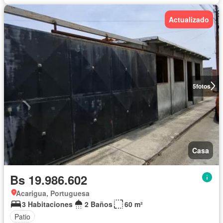
Actualizado
5
fotos
Casa
Bs 19.986.602
Acarigua, Portuguesa
3 Habitaciones
2 Baños
60 m²
Patio