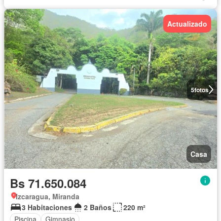
Actualizado
5
fotos
Casa
Bs 71.650.084
Izcaragua, Miranda
3 Habitaciones
2 Baños
220 m²
Piscina
Gimnasio