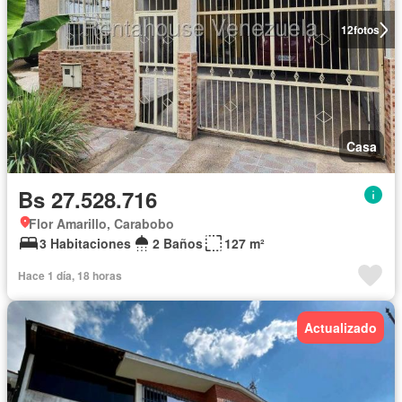
12
fotos
Casa
Bs 27.528.716
Flor Amarillo, Carabobo
3 Habitaciones
2 Baños
127 m²
Hace 1 día, 18 horas
Actualizado