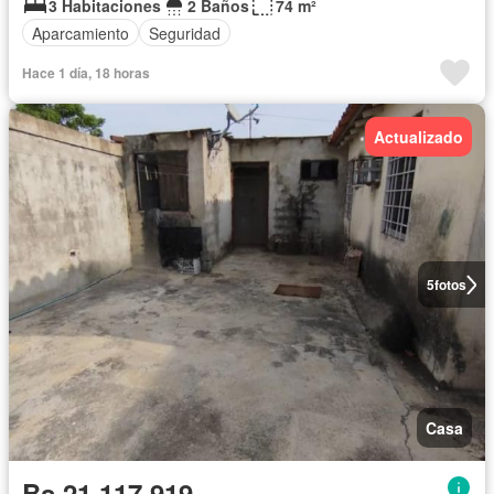
3 Habitaciones
2 Baños
74 m²
Aparcamiento
Seguridad
Hace 1 día, 18 horas
Actualizado
5
fotos
Casa
Bs 21.117.919