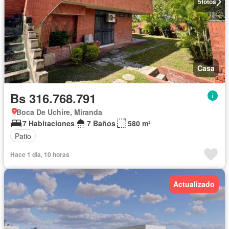
5
fotos
Casa
Bs 316.768.791
Boca De Uchire, Miranda
7 Habitaciones
7 Baños
580 m²
Patio
Hace 1 día, 10 horas
Actualizado