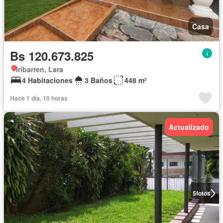
Casa
Bs 120.673.825
Iribarren, Lara
4 Habitaciones
3 Baños
448 m²
Hace 1 día, 10 horas
Actualizado
5
fotos