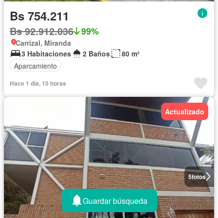
Bs 754.211
Bs 92.912.036
99%
Carrizal, Miranda
3 Habitaciones
2 Baños
80 m²
Aparcamiento
Hace 1 día, 10 horas
Actualizado
5
fotos
Guardar búsqueda