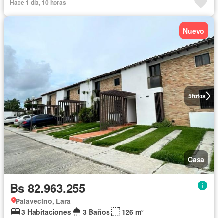
Hace 1 día, 10 horas
Nuevo
5
fotos
Casa
Bs 82.963.255
Palavecino, Lara
3 Habitaciones
3 Baños
126 m²