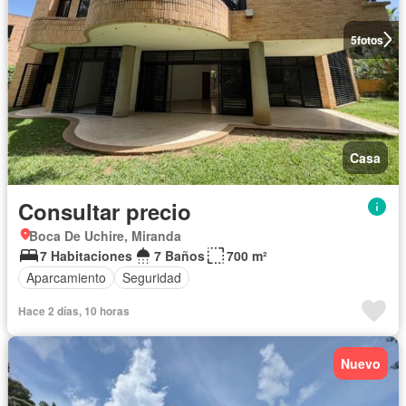
5
fotos
Casa
Consultar precio
Boca De Uchire, Miranda
7 Habitaciones
7 Baños
700 m²
Aparcamiento
Seguridad
Hace 2 días, 10 horas
Nuevo