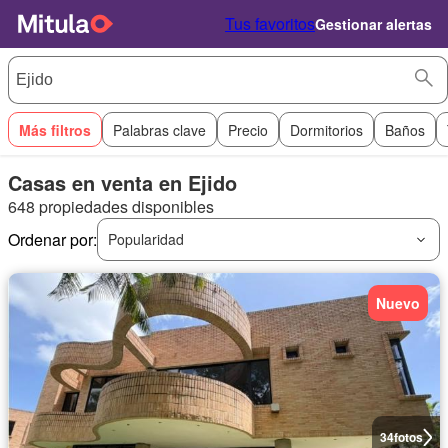
Tus favoritos
Gestionar alertas
Más filtros
Palabras clave
Precio
Dormitorios
Baños
Casas en venta en Ejido
648 propiedades disponibles
Ordenar por:
Popularidad
Nuevo
34
fotos