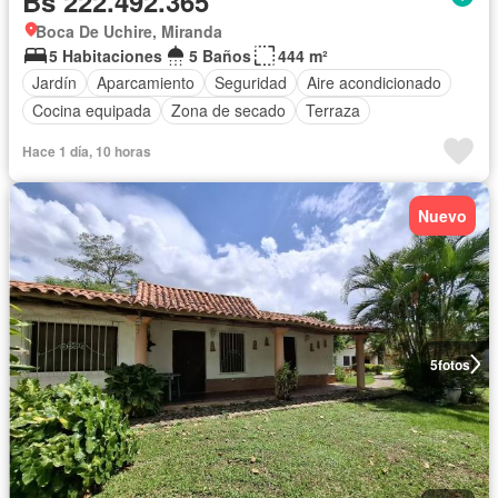
Bs 222.492.365
Boca De Uchire, Miranda
5 Habitaciones
5 Baños
444 m²
Jardín
Aparcamiento
Seguridad
Aire acondicionado
Cocina equipada
Zona de secado
Terraza
Hace 1 día, 10 horas
Nuevo
5
fotos