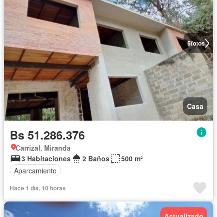
5
fotos
Casa
Bs 51.286.376
Carrizal, Miranda
3 Habitaciones
2 Baños
500 m²
Aparcamiento
Hace 1 día, 10 horas
Actualizado