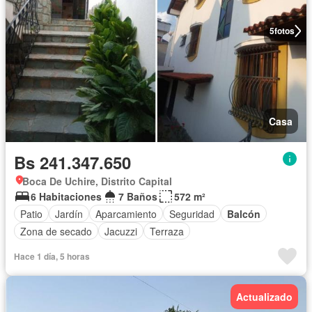
5
fotos
Casa
Bs 241.347.650
Boca De Uchire, Distrito Capital
6 Habitaciones
7 Baños
572 m²
Patio
Jardín
Aparcamiento
Seguridad
Balcón
Zona de secado
Jacuzzi
Terraza
Hace 1 día, 5 horas
Actualizado