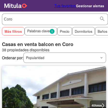
Tus favoritos
Gestionar alertas
Palabras clave
Más filtros
1
Precio
Dormitorios
Baños
Casas en venta balcon en Coro
38 propiedades disponibles
Ordenar por:
Popularidad
40
fotos