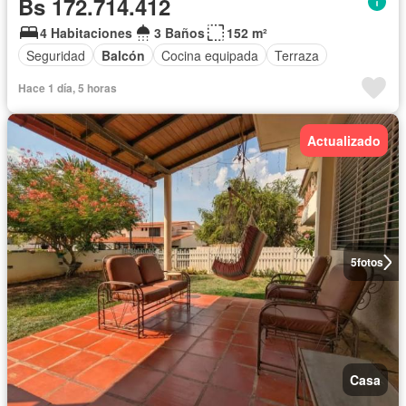
Bs 172.714.412
4 Habitaciones
3 Baños
152 m²
Seguridad
Balcón
Cocina equipada
Terraza
Hace 1 día, 5 horas
Actualizado
5
fotos
Casa