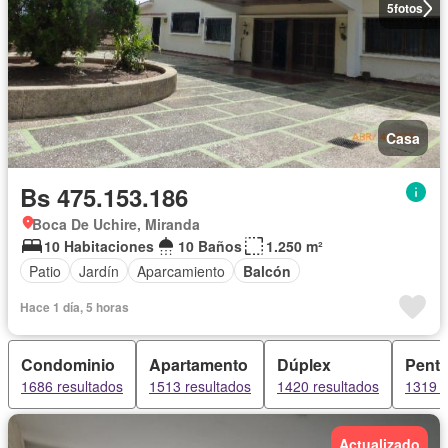
5
fotos
Casa
Bs 475.153.186
Boca De Uchire, Miranda
10 Habitaciones
10 Baños
1.250 m²
Patio
Jardín
Aparcamiento
Balcón
Hace 1 día, 5 horas
Condominio
Apartamento
Dúplex
Pent
1686 resultados
1513 resultados
1420 resultados
1319 r
Actualizado