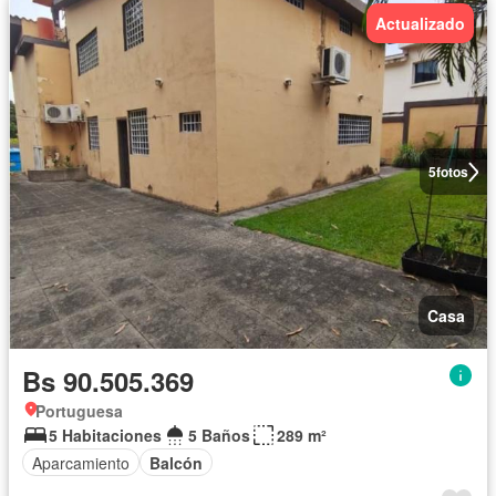
Actualizado
5
fotos
Casa
Bs 90.505.369
Portuguesa
5 Habitaciones
5 Baños
289 m²
Aparcamiento
Balcón