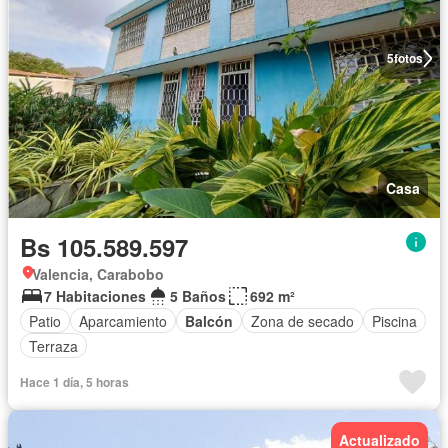
5
fotos
Casa
Bs 105.589.597
Valencia, Carabobo
7 Habitaciones
5 Baños
692 m²
Patio
Aparcamiento
Balcón
Zona de secado
Piscina
Terraza
Hace 1 día, 5 horas
Actualizado