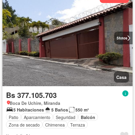
5
fotos
Casa
Bs 377.105.703
Boca De Uchire, Miranda
5 Habitaciones
5 Baños
550 m²
Patio
Aparcamiento
Seguridad
Balcón
Zona de secado
Chimenea
Terraza