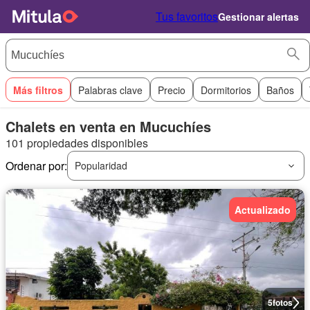
Tus favoritos
Gestionar alertas
Más filtros
Palabras clave
Precio
Dormitorios
Baños
Chalets en venta en Mucuchíes
101 propiedades disponibles
Ordenar por:
Popularidad
Actualizado
5
fotos