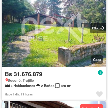
12
fotos
Casa
Bs 31.676.879
Boconó, Trujillo
4 Habitaciones
2 Baños
120 m²
Hace 1 día, 13 horas