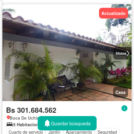
Actualizado
5
fotos
Casa
Bs 301.684.562
Boca De Uchire, Miranda
Guardar búsqueda
5 Habitaciones
5 Baños
370 m²
Cuarto de servicio
Jardín
Aparcamiento
Seguridad