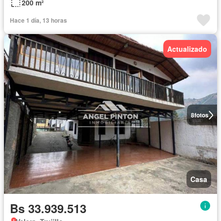
200 m²
Hace 1 día, 13 horas
Actualizado
8
fotos
Casa
Bs 33.939.513