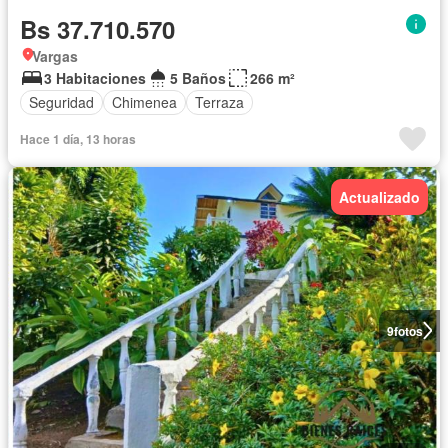
Bs 37.710.570
Vargas
3 Habitaciones
5 Baños
266 m²
Seguridad
Chimenea
Terraza
Hace 1 día, 13 horas
Actualizado
9
fotos