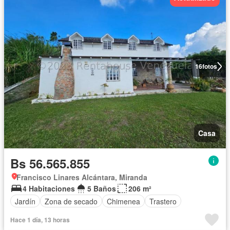
16
fotos
Casa
Bs 56.565.855
Francisco Linares Alcántara, Miranda
4 Habitaciones
5 Baños
206 m²
Jardín
Zona de secado
Chimenea
Trastero
Hace 1 día, 13 horas