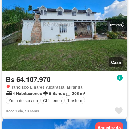
16
fotos
Casa
Bs 64.107.970
Francisco Linares Alcántara, Miranda
4 Habitaciones
5 Baños
206 m²
Zona de secado
Chimenea
Trastero
Hace 1 día, 13 horas
Actualizado