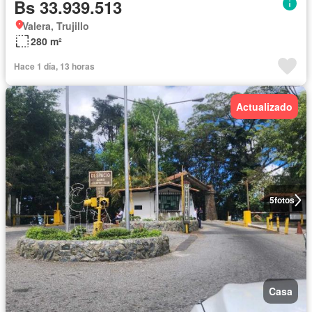
Bs 33.939.513
Valera, Trujillo
280 m²
Hace 1 día, 13 horas
Actualizado
5
fotos
Casa