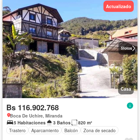
Actualizado
5
fotos
Casa
Bs 116.902.768
Boca De Uchire, Miranda
5 Habitaciones
3 Baños
820 m²
Trastero
Aparcamiento
Balcón
Zona de secado