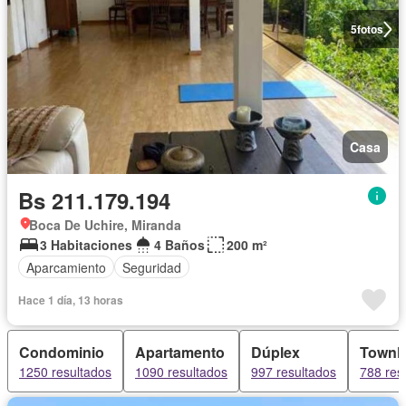
5
fotos
Casa
Bs 211.179.194
Boca De Uchire, Miranda
3 Habitaciones
4 Baños
200 m²
Aparcamiento
Seguridad
Hace 1 día, 13 horas
Condominio
Apartamento
Dúplex
Townh
1250 resultados
1090 resultados
997 resultados
788 res