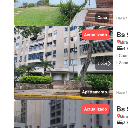
Casa
Hace 1 
Bs 
Actualizado
Mir
4 
Cuart
Zona
5
fotos
Apartamento
Hace 1 
Bs 
Actualizado
Mir
3 