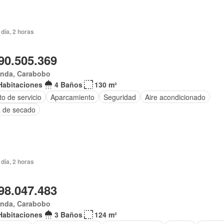
día, 2 horas
90.505.369
anda, Carabobo
Habitaciones
4 Baños
130 m²
o de servicio
Aparcamiento
Seguridad
Aire acondicionado
 de secado
día, 2 horas
98.047.483
anda, Carabobo
Habitaciones
3 Baños
124 m²