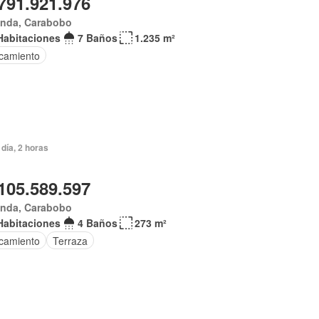
791.921.976
anda, Carabobo
Habitaciones
7 Baños
1.235 m²
camiento
día, 2 horas
105.589.597
anda, Carabobo
Habitaciones
4 Baños
273 m²
camiento
Terraza