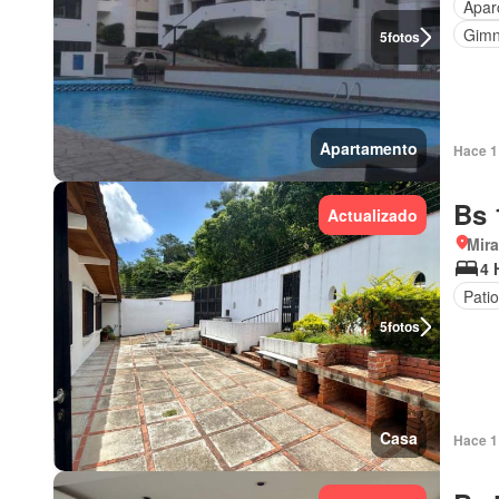
Apar
Gimn
5
fotos
Apartamento
Hace 1 
Bs 
Actualizado
Mir
4 
Patio
5
fotos
Casa
Hace 1 