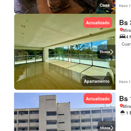
Casa
Hace 1 
Bs 
Actualizado
Mir
4 
Cuart
5
fotos
Apartamento
Hace 1 
Bs 
Actualizado
Mir
1 
5
fotos