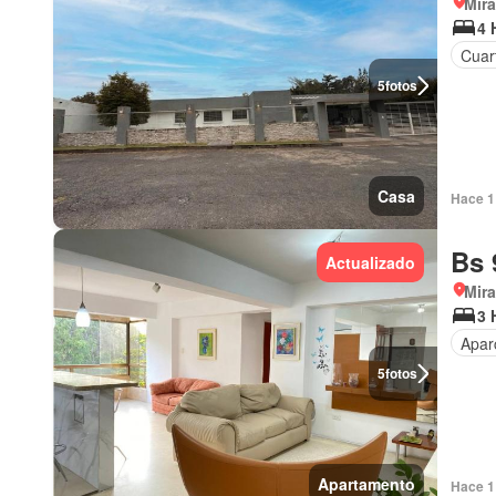
Mir
4 
Cuart
5
fotos
Casa
Hace 1 
Bs 
Actualizado
Mir
3 
Apar
5
fotos
Apartamento
Hace 1 