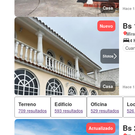
Casa
Hace 1 
Bs 
Nuevo
Mir
4 
Cuart
5
fotos
Casa
Hace 1 
Terreno
Edificio
Oficina
Loc
709 resultados
593 resultados
529 resultados
526 
Bs 
Actualizado