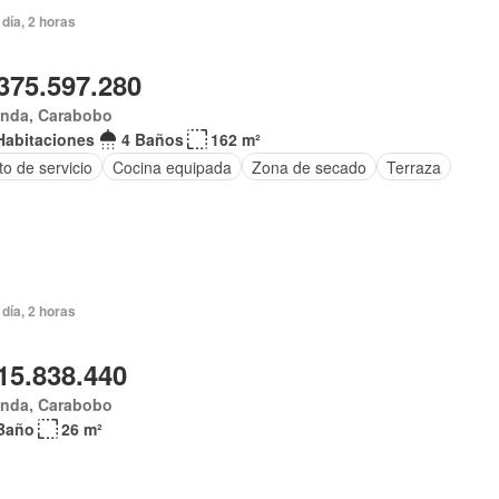
día, 2 horas
375.597.280
anda, Carabobo
Habitaciones
4 Baños
162 m²
o de servicio
Cocina equipada
Zona de secado
Terraza
día, 2 horas
15.838.440
anda, Carabobo
Baño
26 m²