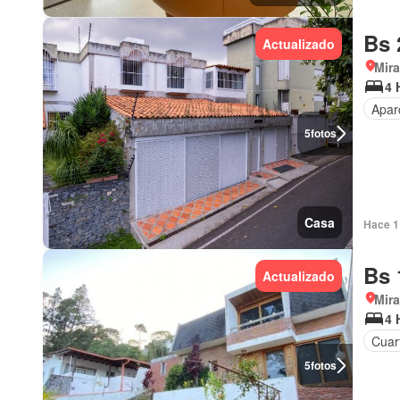
Bs 
Actualizado
Mir
4 
Apar
5
fotos
Casa
Hace 1 
Bs 
Actualizado
Mir
4 
Cuart
5
fotos