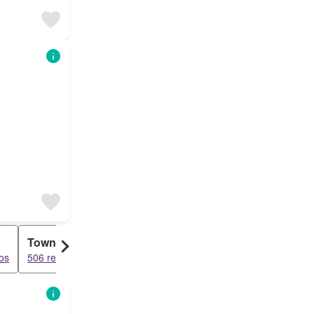
Townhouse
Penthouse
os
506 resultados
503 resultados