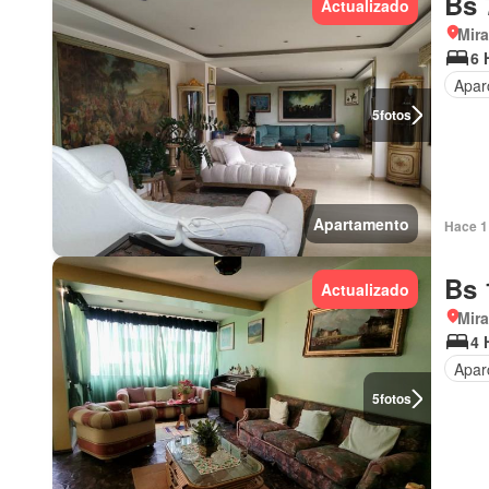
Bs 
Actualizado
Mir
6 
Apar
5
fotos
Apartamento
Hace 1 
Bs 
Actualizado
Mir
4 
Apar
5
fotos