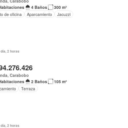
anda, Carabobo
Habitaciones
4 Baños
300 m²
o de oficina
Aparcamiento
Jacuzzi
día, 2 horas
94.276.426
anda, Carabobo
Habitaciones
2 Baños
105 m²
camiento
Terraza
día, 2 horas