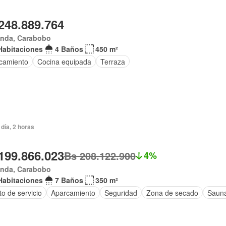
248.889.764
anda, Carabobo
Habitaciones
4 Baños
450 m²
camiento
Cocina equipada
Terraza
día, 2 horas
199.866.023
Bs 208.122.900
4%
anda, Carabobo
Habitaciones
7 Baños
350 m²
o de servicio
Aparcamiento
Seguridad
Zona de secado
Saun