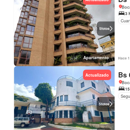
Boca
3 
Cuar
5
fotos
Apartamento
Hace 1 
Bs 
Actualizado
Boca
15
Segu
5
fotos