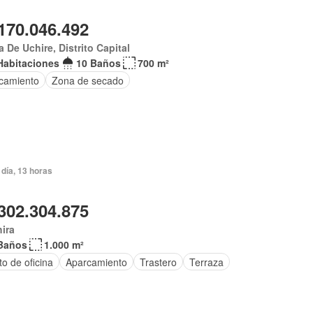
170.046.492
 De Uchire, Distrito Capital
Habitaciones
10 Baños
700 m²
camiento
Zona de secado
día, 13 horas
302.304.875
ira
Baños
1.000 m²
o de oficina
Aparcamiento
Trastero
Terraza