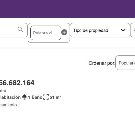
Ordenar por:
Popular
56.682.164
ira
Habitación
1 Baño
51 m²
camiento