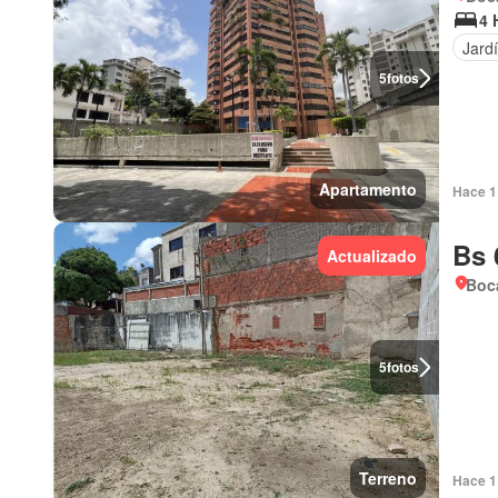
4 
Jard
5
fotos
Apartamento
Hace 1 
Bs 
Actualizado
Boca
5
fotos
Terreno
Hace 1 