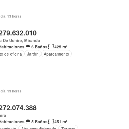
día, 13 horas
279.632.010
 De Uchire, Miranda
Habitaciones
6 Baños
425 m²
o de oficina
Jardín
Aparcamiento
día, 13 horas
272.074.388
ira
Habitaciones
5 Baños
451 m²
camiento
Aire acondicionado
Terraza