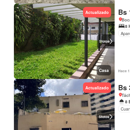
Bs 
Actualizado
Boca
8 
Apar
5
fotos
Casa
Hace 1 
Bs 
Actualizado
Tách
8 
Cuart
5
fotos