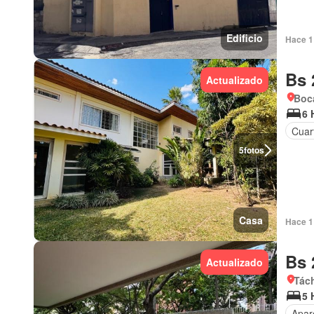
Edificio
Hace 1 
Bs 
Actualizado
Boca
6 
Cuart
5
fotos
Casa
Hace 1 
Bs 
Actualizado
Tách
5 
Apar