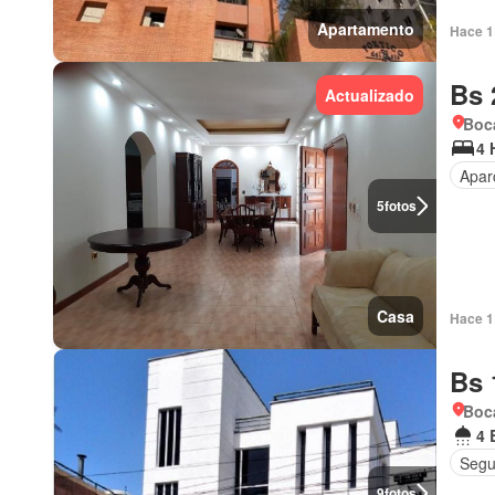
Apartamento
Hace 1 
Bs 
Actualizado
Boca
4 
Apar
5
fotos
Casa
Hace 1 
Bs 
Boca
4 
Segu
9
fotos