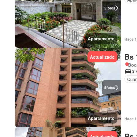
5
fotos
Apartamento
Hace 1 
Bs 
Actualizado
Boca
3 
Cuart
5
fotos
Apartamento
Hace 1 
Bs 
Actualizado