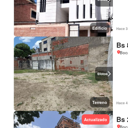
Edificio
Hace 3 
Bs 
Boca
6
fotos
Terreno
Hace 4 
Bs 
Actualizado
Boca