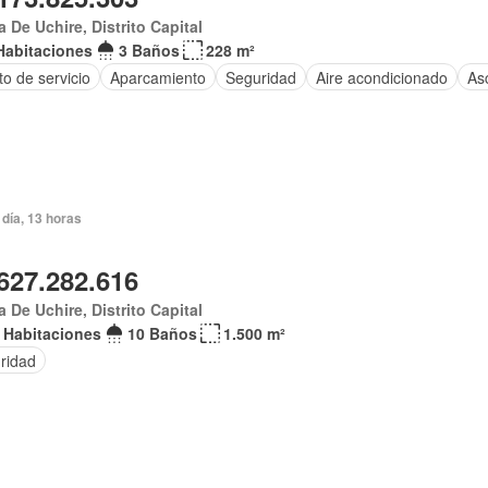
 De Uchire, Distrito Capital
Habitaciones
3 Baños
228 m²
to de servicio
Aparcamiento
Seguridad
Aire acondicionado
As
día, 13 horas
627.282.616
 De Uchire, Distrito Capital
 Habitaciones
10 Baños
1.500 m²
ridad