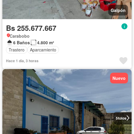
Galpón
Bs 255.677.667
Carabobo
6 Baños
4.800 m²
Trastero
Aparcamiento
Hace 1 día, 3 horas
Nuevo
5
fotos