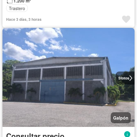
1.200 m²
Trastero
Hace 3 días, 3 horas
5
fotos
Galpón
Consultar precio