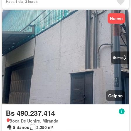
Hace 1 día, 3 horas
Nuevo
5
fotos
Galpón
Bs 490.237.414
Boca De Uchire, Miranda
5 Baños
2.250 m²