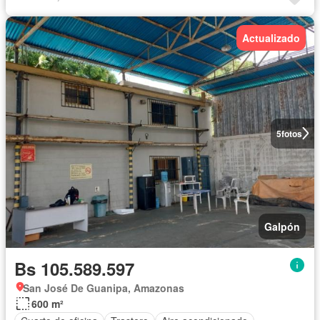
Actualizado
5
fotos
Galpón
Bs 105.589.597
San José De Guanipa, Amazonas
600 m²