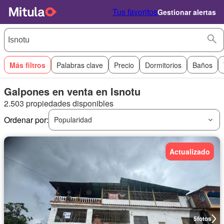
Tus favoritos
Gestionar alertas
Más filtros
Palabras clave
Precio
Dormitorios
Baños
Galpones en venta en Isnotu
2.503 propiedades disponibles
Ordenar por:
Popularidad
Actualizado
5
fotos