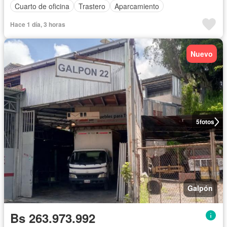
Cuarto de oficina
Trastero
Aparcamiento
Hace 1 día, 3 horas
Nuevo
5
fotos
Galpón
Bs 263.973.992