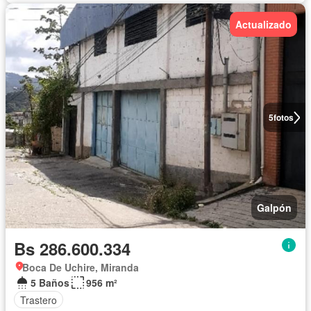
Actualizado
5
fotos
Galpón
Bs 286.600.334
Boca De Uchire, Miranda
5 Baños
956 m²
Trastero