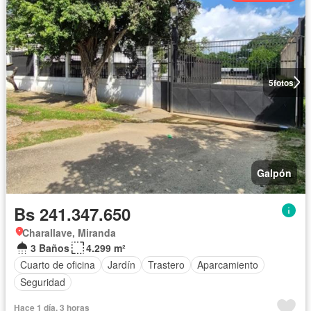
5
fotos
Galpón
Bs 241.347.650
Charallave, Miranda
3 Baños
4.299 m²
Cuarto de oficina
Jardín
Trastero
Aparcamiento
Seguridad
Hace 1 día, 3 horas