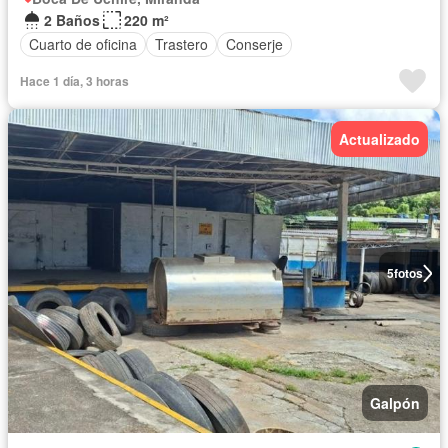
2 Baños
220 m²
Cuarto de oficina
Trastero
Conserje
Hace 1 día, 3 horas
Actualizado
5
fotos
Galpón