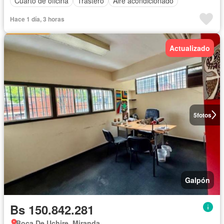
Cuarto de oficina
Trastero
Aire acondicionado
Hace 1 día, 3 horas
Actualizado
5
fotos
Galpón
Bs 150.842.281
Boca De Uchire, Miranda