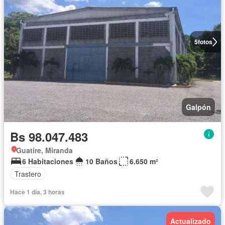
5
fotos
Galpón
Bs 98.047.483
Guatire, Miranda
6 Habitaciones
10 Baños
6.650 m²
Trastero
Hace 1 día, 3 horas
Actualizado