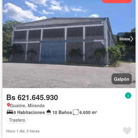
5
fotos
Galpón
Bs 621.645.930
Guatire, Miranda
6 Habitaciones
10 Baños
6.650 m²
Trastero
Hace 1 día, 3 horas