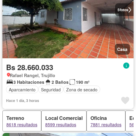
5
fotos
Casa
Bs 28.660.033
Rafael Rangel, Trujillo
3 Habitaciones
2 Baños
190 m²
Aparcamiento
Seguridad
Zona de secado
Hace 1 día, 3 horas
Terreno
Local Comercial
Oficina
Edi
8618 resultados
8599 resultados
7881 resultados
566