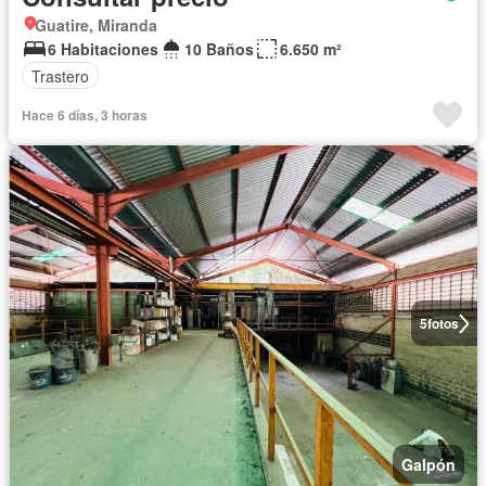
Guatire, Miranda
6 Habitaciones
10 Baños
6.650 m²
Trastero
Hace 6 días, 3 horas
5
fotos
Galpón