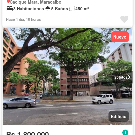
Cacique Mara, Maracaibo
3 Habitaciones
5 Baños
450 m²
Hace 1 día, 10 horas
Nuevo
20
fotos
Edificio
Bs 1.800.000