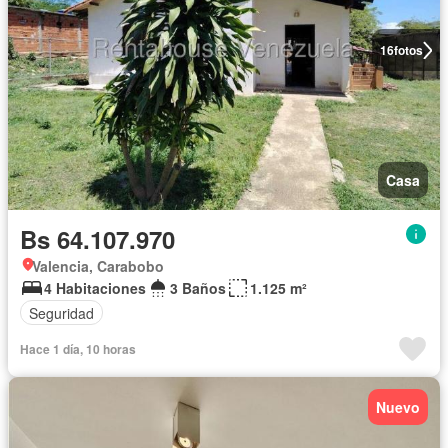
16
fotos
Casa
Bs 64.107.970
Valencia, Carabobo
4 Habitaciones
3 Baños
1.125 m²
Seguridad
Hace 1 día, 10 horas
Nuevo