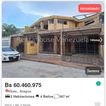
Actualizado
16
fotos
Terreno
Bs 60.460.975
Ribas., Aragua
3 Habitaciones
4 Baños
267 m²
Hace 1 día, 2 horas