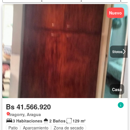
Nuevo
5
fotos
Casa
Bs 41.566.920
Iragorry, Aragua
3 Habitaciones
2 Baños
129 m²
Patio
Aparcamiento
Zona de secado