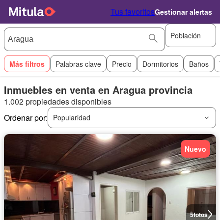
Tus favoritos
Gestionar alertas
Población
Más filtros
Palabras clave
Precio
Dormitorios
Baños
Inmuebles en venta en Aragua provincia
1.002 propiedades disponibles
Ordenar por:
Popularidad
Nuevo
5
fotos