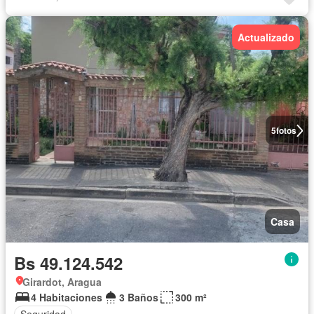
Actualizado
5
fotos
Casa
Bs 49.124.542
Girardot, Aragua
4 Habitaciones
3 Baños
300 m²