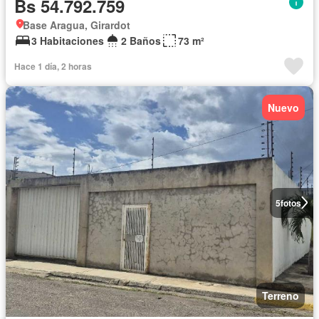
Bs 54.792.759
Base Aragua, Girardot
3 Habitaciones
2 Baños
73 m²
Hace 1 día, 2 horas
Nuevo
5
fotos
Terreno