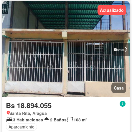
Actualizado
5
fotos
Casa
Bs 18.894.055
Santa Rita, Aragua
3 Habitaciones
2 Baños
108 m²
Aparcamiento