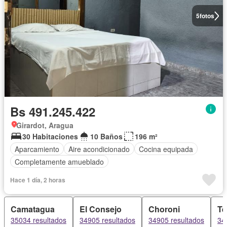
5
fotos
Bs 491.245.422
Girardot, Aragua
30 Habitaciones
10 Baños
196 m²
Aparcamiento
Aire acondicionado
Cocina equipada
Completamente amueblado
Hace 1 día, 2 horas
Camatagua
El Consejo
Choroni
Te
35034 resultados
34905 resultados
34905 resultados
34