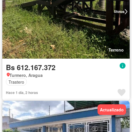
5
fotos
Terreno
Bs 612.167.372
Turmero, Aragua
Trastero
Hace 1 día, 2 horas
Actualizado