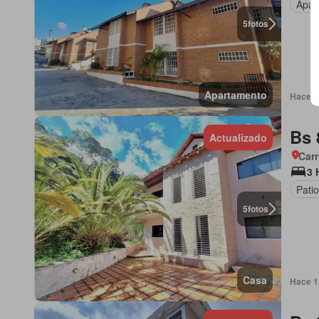
Apar
5
fotos
Apartamento
Hace 1 
Bs 
Actualizado
Carr
3 
Patio
5
fotos
Casa
Hace 1 