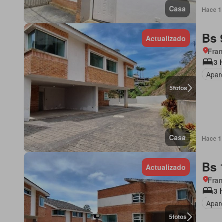
Casa
Hace 1 
Bs 
Actualizado
Fran
3 
Apar
5
fotos
Casa
Hace 1 
Bs 
Actualizado
Fran
3 
Apar
5
fotos