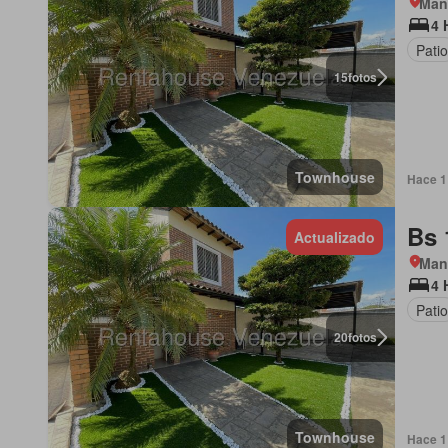
Man
4 
Patio
15
fotos
Townhouse
Hace 1 
Bs 
Actualizado
Man
4 
Patio
20
fotos
Townhouse
Hace 1 