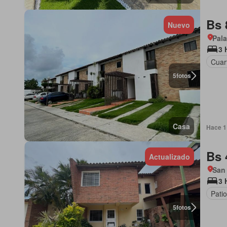
Bs 
Nuevo
Pala
3 
Cuart
5
fotos
Casa
Hace 1 
Bs 
Actualizado
San
3 
Patio
5
fotos