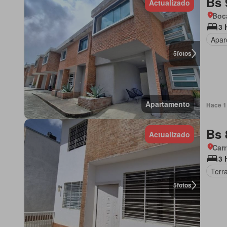
Bs 
Actualizado
Boca
3 
Apar
5
fotos
Apartamento
Hace 1 
Bs 
Actualizado
Carr
3 
Terr
5
fotos