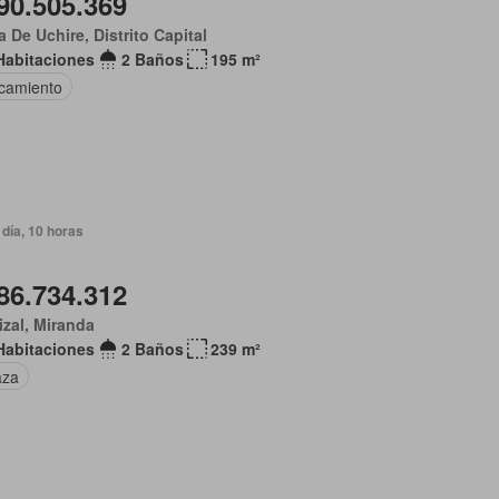
90.505.369
 De Uchire, Distrito Capital
Habitaciones
2 Baños
195 m²
camiento
día, 10 horas
86.734.312
izal, Miranda
Habitaciones
2 Baños
239 m²
aza