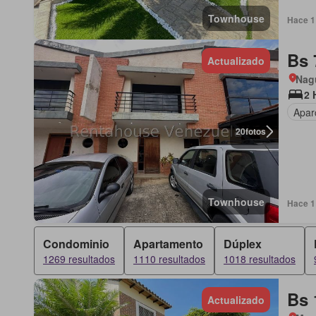
Townhouse
Hace 1 
Bs 
Actualizado
Nag
2 
Apar
20
fotos
Townhouse
Hace 1 
Condominio
Apartamento
Dúplex
1269 resultados
1110 resultados
1018 resultados
Bs 
Actualizado