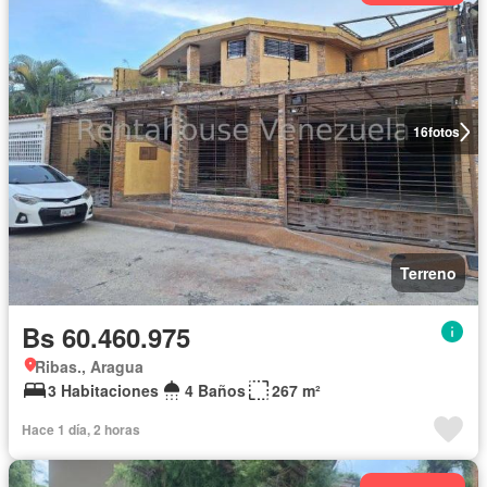
16
fotos
Terreno
Bs 60.460.975
Ribas., Aragua
3 Habitaciones
4 Baños
267 m²
Hace 1 día, 2 horas