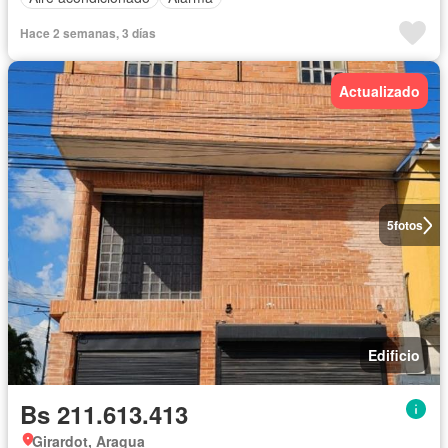
Hace 2 semanas, 3 días
Actualizado
5
fotos
Edificio
Bs 211.613.413
Girardot, Aragua