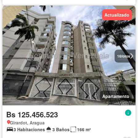
Actualizado
16
fotos
Apartamento
Bs 125.456.523
Girardot, Aragua
3 Habitaciones
3 Baños
166 m²