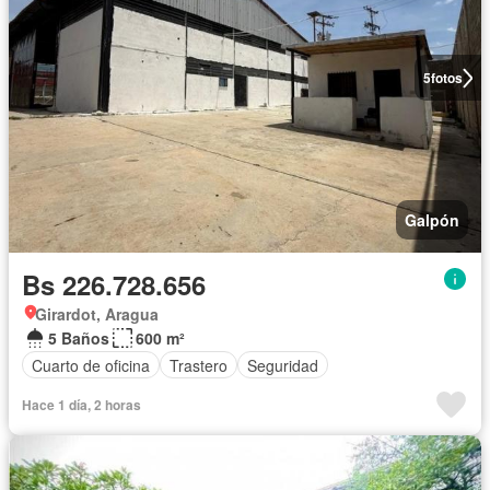
5
fotos
Galpón
Bs 226.728.656
Girardot, Aragua
5 Baños
600 m²
Cuarto de oficina
Trastero
Seguridad
Hace 1 día, 2 horas