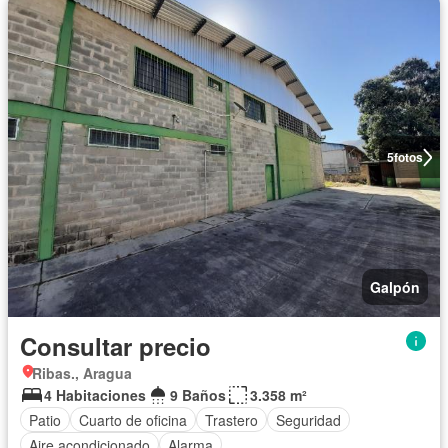
5
fotos
Galpón
Consultar precio
Ribas., Aragua
4 Habitaciones
9 Baños
3.358 m²
Patio
Cuarto de oficina
Trastero
Seguridad
Aire acondicionado
Alarma