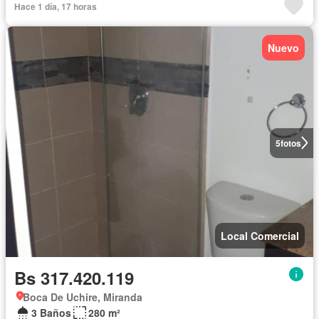
Hace 1 día, 17 horas
Nuevo
5
fotos
Local Comercial
Bs 317.420.119
Boca De Uchire, Miranda
3 Baños
280 m²