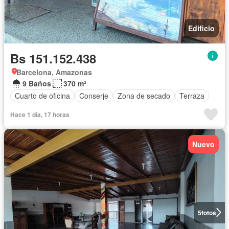
Edificio
Bs 151.152.438
Barcelona, Amazonas
9 Baños
370 m²
Cuarto de oficina
Conserje
Zona de secado
Terraza
Hace 1 día, 17 horas
Nuevo
5
fotos