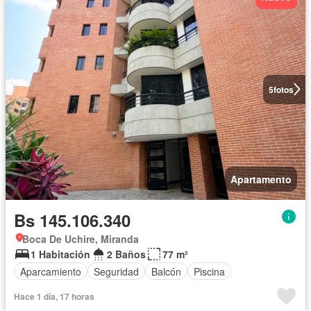
5
fotos
Apartamento
Bs 145.106.340
Boca De Uchire, Miranda
1 Habitación
2 Baños
77 m²
Aparcamiento
Seguridad
Balcón
Piscina
Hace 1 día, 17 horas