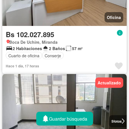
Oficina
Bs 102.027.895
Boca De Uchire, Miranda
2 Habitaciones
2 Baños
57 m²
Cuarto de oficina
Conserje
Hace 1 día, 17 horas
Actualizado
Guardar búsqueda
5
fotos