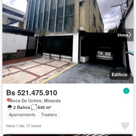
5
fotos
Edificio
Bs 521.475.910
Boca De Uchire, Miranda
2 Baños
640 m²
Aparcamiento
Trastero
Hace 1 día, 17 horas