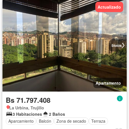
Actualizado
5
fotos
Apartamento
Bs 71.797.408
La Urbina, Trujillo
3 Habitaciones
2 Baños
Aparcamiento
Balcón
Zona de secado
Terraza