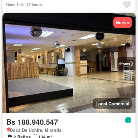
Hace 1 día, 17 horas
Nuevo
5
fotos
Local Comercial
Bs 188.940.547
Boca De Uchire, Miranda
2 Baños
134 m²