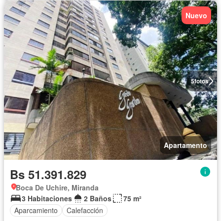
Nuevo
5
fotos
Apartamento
Bs 51.391.829
Boca De Uchire, Miranda
3 Habitaciones
2 Baños
75 m²
Aparcamiento
Calefacción