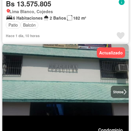
Bs 13.575.805
Lima Blanco, Cojedes
6 Habitaciones
2 Baños
182 m²
Patio
Balcón
Hace 1 día, 10 horas
Actualizado
5
fotos
Condominio