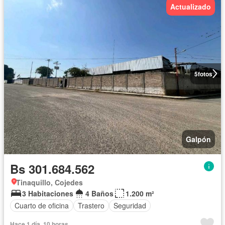
Actualizado
5
fotos
Galpón
Bs 301.684.562
Tinaquillo, Cojedes
3 Habitaciones
4 Baños
1.200 m²
Cuarto de oficina
Trastero
Seguridad
Hace 1 día, 10 horas