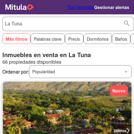
Tus favoritos
Gestionar alertas
Más filtros
Palabras clave
Precio
Dormitorios
Baños
Inmuebles en venta en La Tuna
66 propiedades disponibles
Ordenar por:
Popularidad
Nuevo
23
fotos