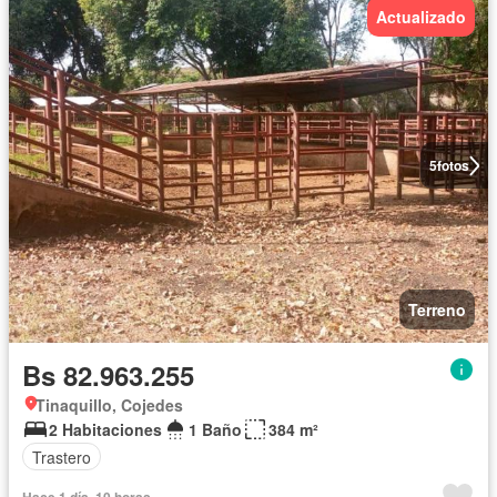
Actualizado
5
fotos
Terreno
Bs 82.963.255
Tinaquillo, Cojedes
2 Habitaciones
1 Baño
384 m²
Trastero