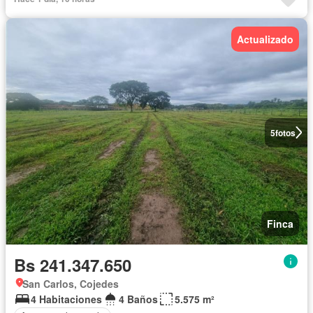
Actualizado
5
fotos
Finca
Bs 241.347.650
San Carlos, Cojedes
4 Habitaciones
4 Baños
5.575 m²