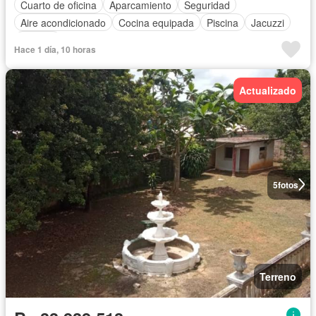
Cuarto de oficina
Aparcamiento
Seguridad
Aire acondicionado
Cocina equipada
Piscina
Jacuzzi
Terraza
Hace 1 día, 10 horas
Actualizado
5
fotos
Terreno