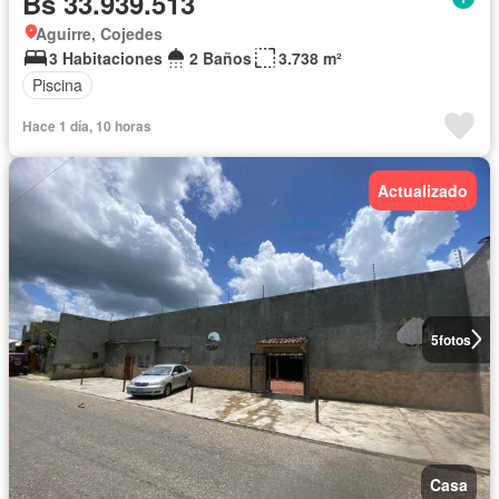
Bs 33.939.513
Aguirre, Cojedes
3 Habitaciones
2 Baños
3.738 m²
Piscina
Hace 1 día, 10 horas
Actualizado
5
fotos
Casa