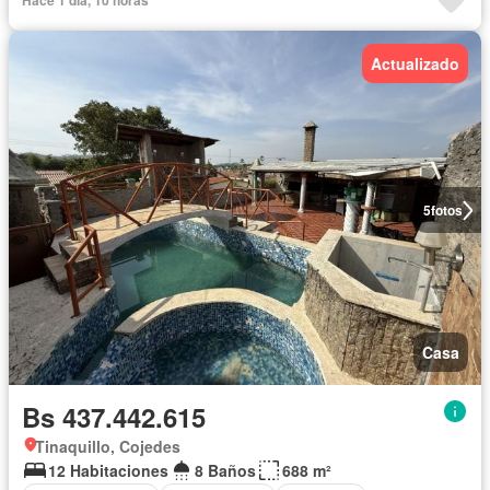
Hace 1 día, 10 horas
Actualizado
5
fotos
Casa
Bs 437.442.615
Tinaquillo, Cojedes
12 Habitaciones
8 Baños
688 m²