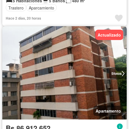
5 Habitaciones
5 Baños
480 m²
Trastero
Aparcamiento
Hace 2 días, 20 horas
Actualizado
5
fotos
Apartamento
Bs 86.912.652