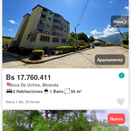
5
fotos
Apartamento
Bs 17.760.411
Boca De Uchire, Miranda
2 Habitaciones
1 Baño
56 m²
Hace 1 día, 20 horas
Nuevo