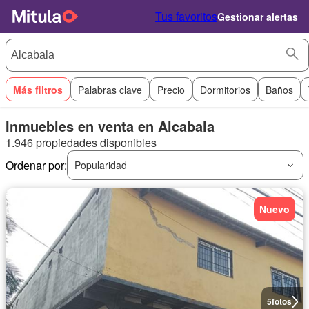
Tus favoritos
Gestionar alertas
Más filtros
Palabras clave
Precio
Dormitorios
Baños
Inmuebles en venta en Alcabala
1.946 propiedades disponibles
Ordenar por:
Popularidad
Nuevo
5
fotos