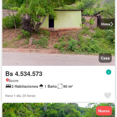
5
fotos
Casa
Bs 4.534.573
Sucre
3 Habitaciones
1 Baño
90 m²
Hace 1 día, 20 horas
Nuevo