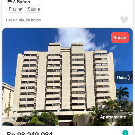
8 Baños
Piscina
Sauna
Hace 1 día, 20 horas
Nuevo
5
fotos
Apartamento
Bs 98.249.084