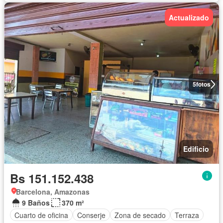
Actualizado
5
fotos
Edificio
Bs 151.152.438
Barcelona, Amazonas
9 Baños
370 m²
Cuarto de oficina
Conserje
Zona de secado
Terraza