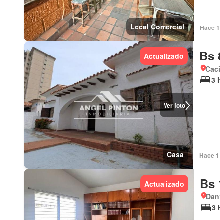
Local Comercial
Hace 1 
Bs 
Actualizado
Cac
3 
Ver foto
Casa
Hace 1 
Bs 
Actualizado
Dant
3 