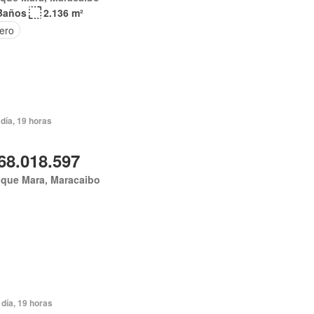
Baños
2.136 m²
tero
día, 19 horas
68.018.597
ique Mara, Maracaibo
día, 19 horas