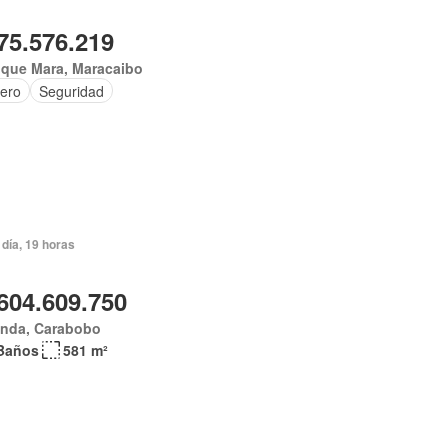
75.576.219
ique Mara, Maracaibo
tero
Seguridad
día, 19 horas
604.609.750
anda, Carabobo
Baños
581 m²