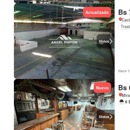
Bs 
Actualizado
Cac
Tras
9
fotos
Hace 1 
Bs 
Nuevo
Mir
6 
5
fotos