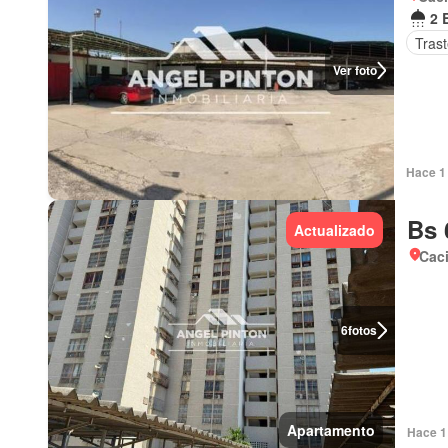
2 
Tras
Ver foto
Hace 1 
Bs 
Actualizado
Cac
6
fotos
Apartamento
Hace 1 