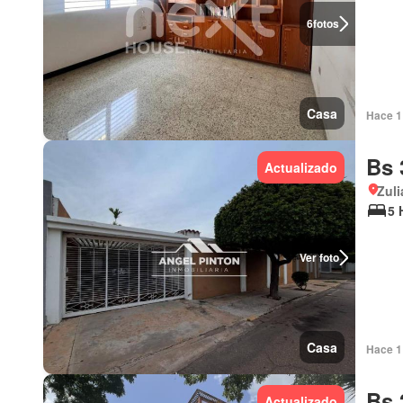
6
fotos
Casa
Hace 1 
Bs 
Actualizado
Zuli
5 
Ver foto
Casa
Hace 1 
Bs 
Actualizado