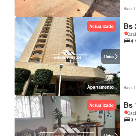
Hace 1 
Bs 
Actualizado
Cac
4 
3
fotos
Apartamento
Hace 1 
Bs 
Actualizado
Cac
3 
6
fotos