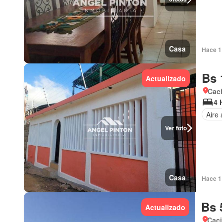
Casa
Hace 1 
Bs 
Actualizado
Cac
4 
Aire
Ver foto
Casa
Hace 1 
Bs 
Actualizado
Cac