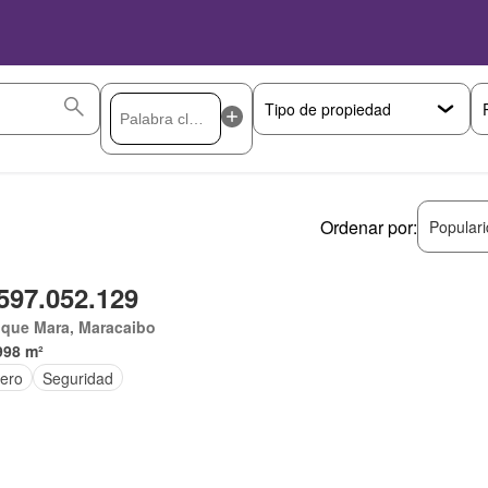
Ordenar por:
Popular
597.052.129
ique Mara, Maracaibo
998 m²
tero
Seguridad