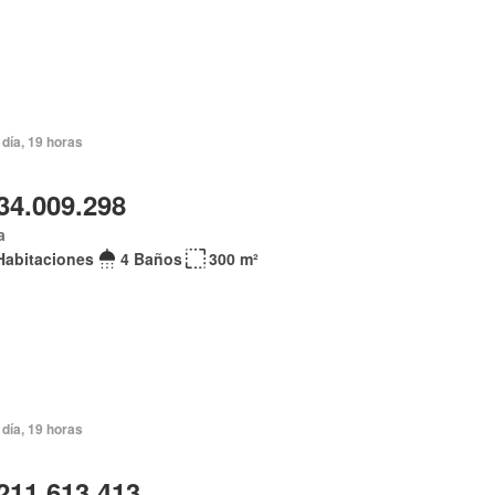
día, 19 horas
34.009.298
a
Habitaciones
4 Baños
300 m²
día, 19 horas
211.613.413