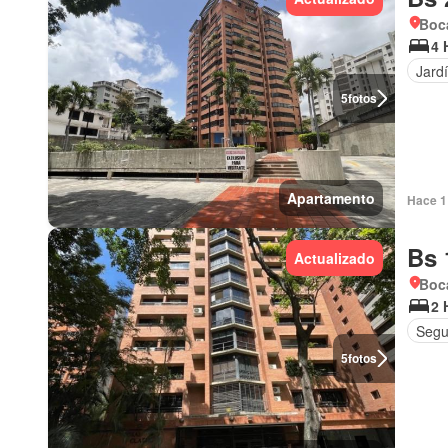
Boca
4 
Jard
5
fotos
Apartamento
Hace 1 
Bs 
Actualizado
Boca
2 
Segu
5
fotos