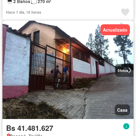
2 Baños
270 m²
Hace 1 día, 16 horas
Actualizado
5
fotos
Casa
Bs 41.481.627
Boconó, Trujillo