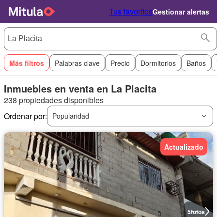
Tus favoritos
Gestionar alertas
Más filtros
Palabras clave
Precio
Dormitorios
Baños
Inmuebles en venta en La Placita
238 propiedades disponibles
Ordenar por:
Popularidad
Actualizado
5
fotos