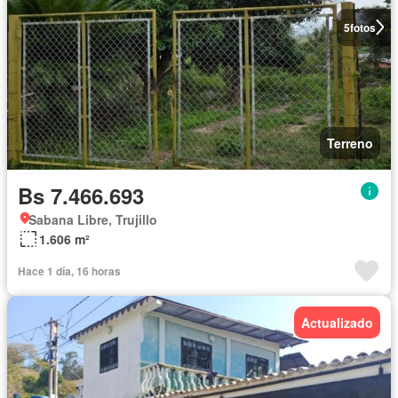
5
fotos
Terreno
Bs 7.466.693
Sabana Libre, Trujillo
1.606 m²
Hace 1 día, 16 horas
Actualizado