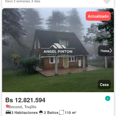
Hace 2 semanas, 6 días
Actualizado
7
fotos
Casa
Bs 12.821.594
Boconó, Trujillo
3 Habitaciones
2 Baños
110 m²