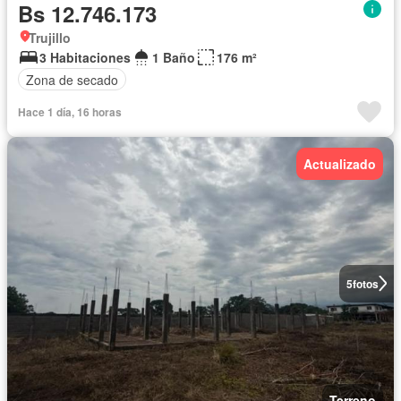
Bs 12.746.173
Trujillo
3 Habitaciones
1 Baño
176 m²
Zona de secado
Hace 1 día, 16 horas
Actualizado
5
fotos
Terreno