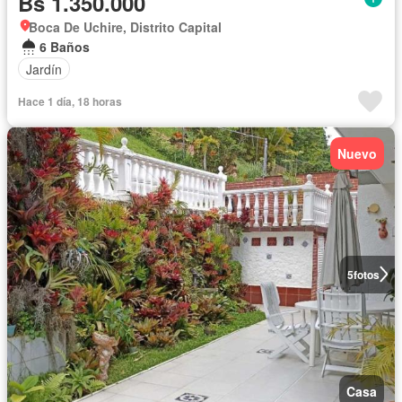
Bs 1.350.000
Boca De Uchire, Distrito Capital
6 Baños
Jardín
Hace 1 día, 18 horas
Nuevo
5
fotos
Casa