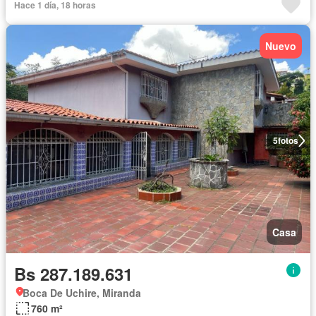
Hace 1 día, 18 horas
Nuevo
5
fotos
Casa
Bs 287.189.631
Boca De Uchire, Miranda
760 m²