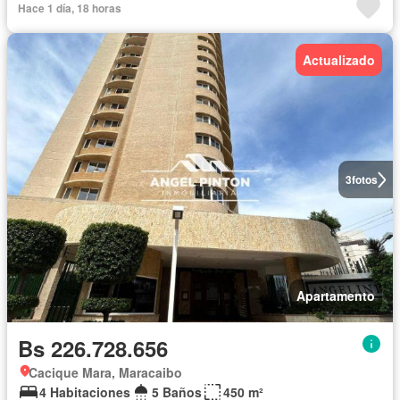
Hace 1 día, 18 horas
Actualizado
3
fotos
Apartamento
Bs 226.728.656
Cacique Mara, Maracaibo
4 Habitaciones
5 Baños
450 m²