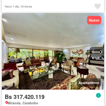
Hace 1 día, 18 horas
Nuevo
5
fotos
Apartamento
Bs 317.420.119
Miranda, Carabobo