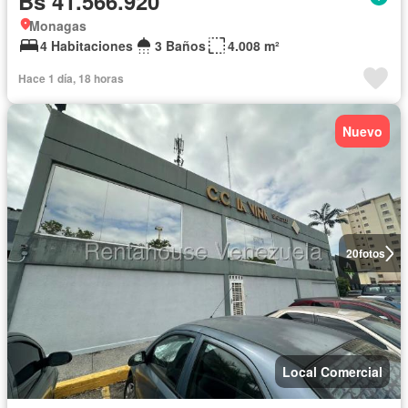
Bs 41.566.920
Monagas
4 Habitaciones
3 Baños
4.008 m²
Hace 1 día, 18 horas
Nuevo
20
fotos
Local Comercial