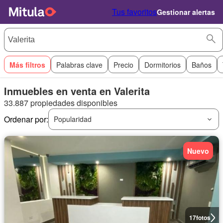
Tus favoritos
Gestionar alertas
Más filtros
Palabras clave
Precio
Dormitorios
Baños
Inmuebles en venta en Valerita
33.887 propiedades disponibles
Ordenar por:
Popularidad
Nuevo
17
fotos