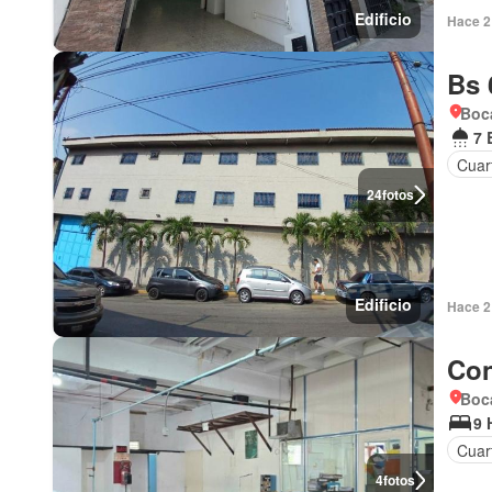
Edificio
Hace 2
Bs 
Boca
7 
Cuart
24
fotos
Edificio
Hace 2
Con
Boc
9 
Cuar
4
fotos