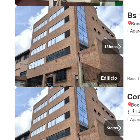
Bs 
Boca
Apar
18
fotos
Edificio
Hace 1
Con
Boc
1.
Apar
5
fotos