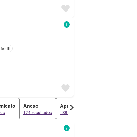
fantil
miento
Anexo
Apartamento
Dúplex
dos
174 resultados
138 resultados
137 resultados