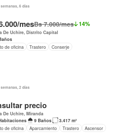
 semanas, 6 días
6.000/mes
Bs 7.000/mes
14%
 De Uchire, Distrito Capital
Baños
o de oficina
Trastero
Conserje
 semanas, 2 días
sultar precio
a De Uchire, Miranda
Habitaciones
9 Baños
3.417 m²
to de oficina
Aparcamiento
Trastero
Ascensor