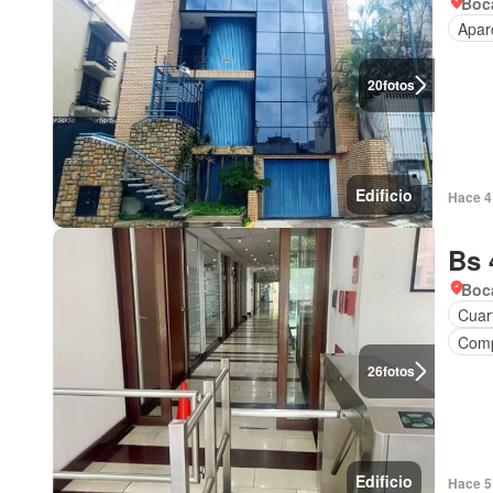
Boca
Apar
20
fotos
Edificio
Hace 4 
Bs 
Boca
Cuart
Comp
26
fotos
Edificio
Hace 5 