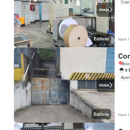
Cuart
4
fotos
Edificio
Hace 1
Con
Boca
9 
Apar
4
fotos
Edificio
Hace 1