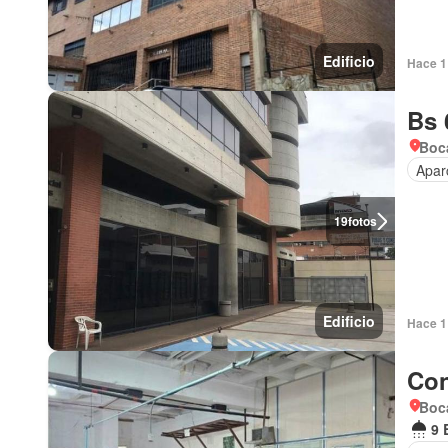
Edificio
Hace 1
Bs 
Boca
Apar
19
fotos
Edificio
Hace 1
Con
Boca
9 