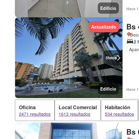
Edificio
Hace 1 
Bs 
Actualizado
Boca
2 
Apar
5
fotos
Edificio
Hace 1 
Oficina
Local Comercial
Habitación
2471 resultados
1613 resultados
534 resultados
Bs 