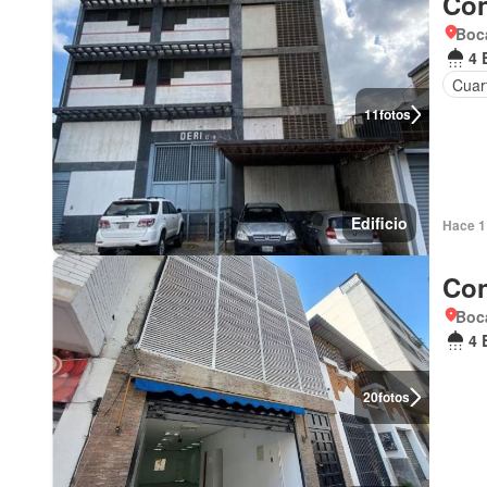
Con
Boca
4 
Cuar
11
fotos
Edificio
Hace 1
Con
Boca
4 
20
fotos