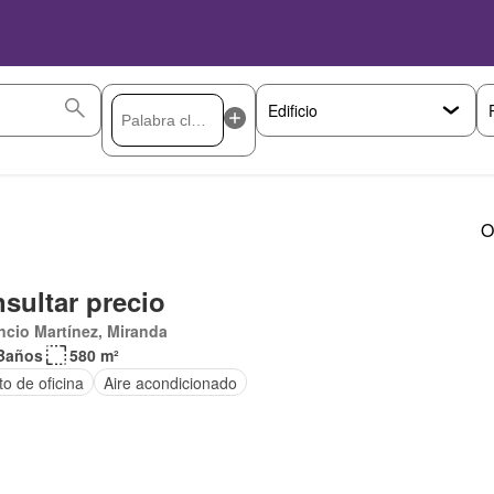
O
sultar precio
ncio Martínez, Miranda
Baños
580 m²
to de oficina
Aire acondicionado