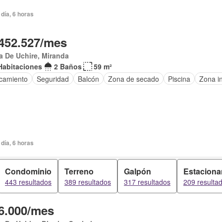
día, 6 horas
452.527/mes
 De Uchire, Miranda
Habitaciones
2 Baños
59 m²
camiento
Seguridad
Balcón
Zona de secado
Piscina
Zona in
día, 6 horas
Condominio
Terreno
Galpón
Estaciona
443 resultados
389 resultados
317 resultados
209 resulta
6.000/mes