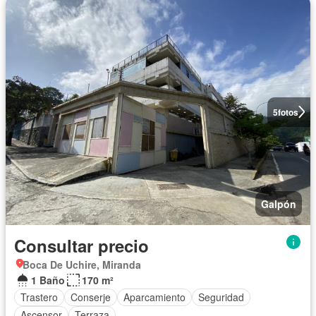
5
fotos
Galpón
Consultar precio
Boca De Uchire, Miranda
1 Baño
170 m²
Trastero
Conserje
Aparcamiento
Seguridad
Ascensor
Terraza