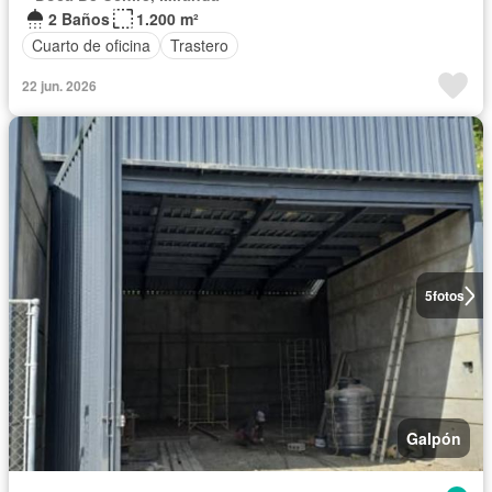
2 Baños
1.200 m²
Cuarto de oficina
Trastero
22 jun. 2026
5
fotos
Galpón