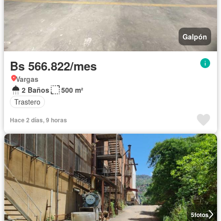
Galpón
Bs 566.822/mes
Vargas
2 Baños
500 m²
Trastero
Hace 2 días, 9 horas
5
fotos