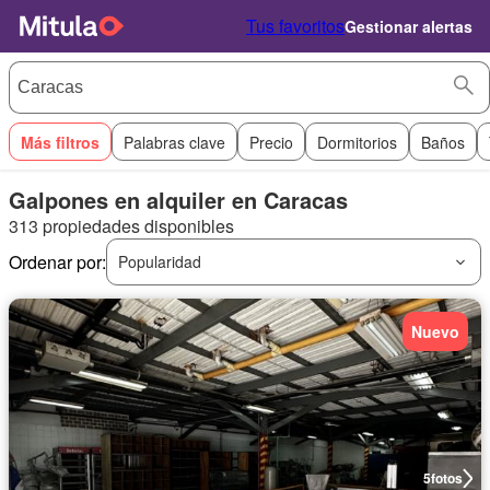
Tus favoritos
Gestionar alertas
Más filtros
Palabras clave
Precio
Dormitorios
Baños
Galpones en alquiler en Caracas
313 propiedades disponibles
Ordenar por:
Popularidad
Nuevo
5
fotos