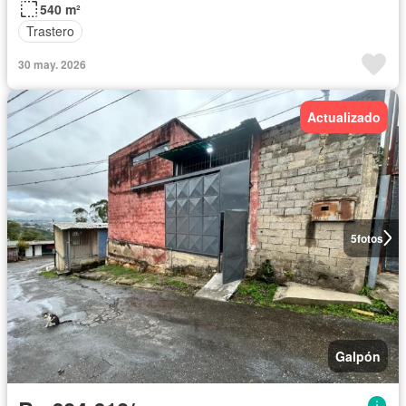
540 m²
Trastero
30 may. 2026
Actualizado
5
fotos
Galpón