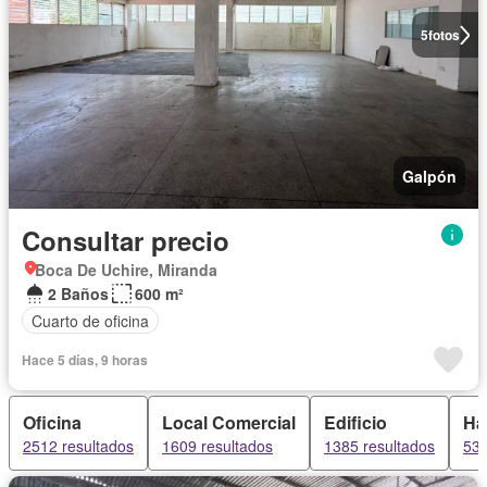
5
fotos
Galpón
Consultar precio
Boca De Uchire, Miranda
2 Baños
600 m²
Cuarto de oficina
Hace 5 días, 9 horas
Oficina
Local Comercial
Edificio
Ha
2512 resultados
1609 resultados
1385 resultados
534