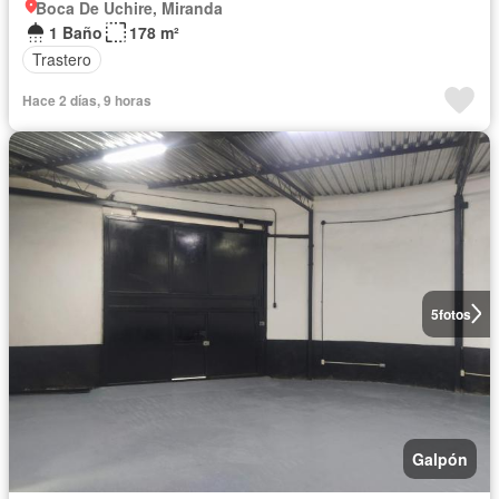
Boca De Uchire, Miranda
1 Baño
178 m²
Trastero
Hace 2 días, 9 horas
5
fotos
Galpón