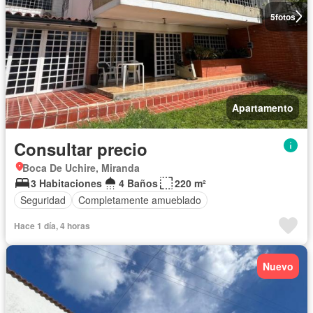
5
fotos
Apartamento
Consultar precio
Boca De Uchire, Miranda
3 Habitaciones
4 Baños
220 m²
Seguridad
Completamente amueblado
Hace 1 día, 4 horas
Nuevo