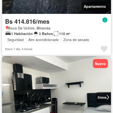
Apartamento
Bs 414.816/mes
Boca De Uchire, Miranda
1 Habitación
3 Baños
110 m²
Seguridad
Aire acondicionado
Zona de secado
Hace 1 día, 4 horas
Nuevo
5
fotos