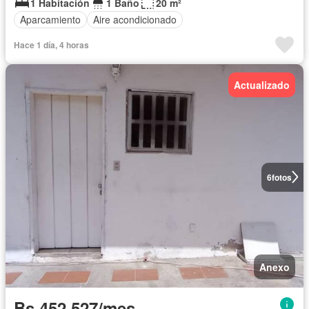
1 Habitación
1 Baño
20 m²
Aparcamiento
Aire acondicionado
Hace 1 día, 4 horas
Actualizado
6
fotos
Anexo
Bs 452.527/mes