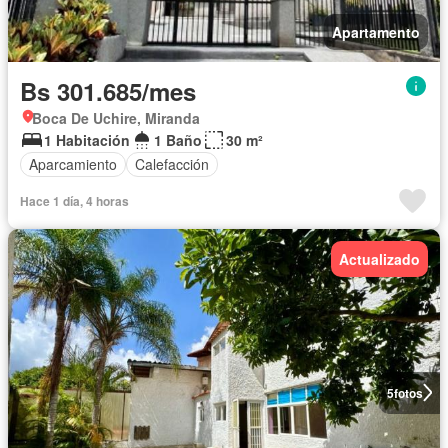
Apartamento
Bs 301.685/mes
Boca De Uchire, Miranda
1 Habitación
1 Baño
30 m²
Aparcamiento
Calefacción
Hace 1 día, 4 horas
Actualizado
5
fotos