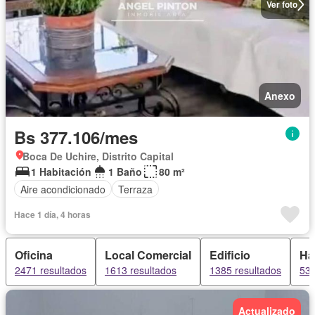
Ver foto
Anexo
Bs 377.106/mes
Boca De Uchire, Distrito Capital
1 Habitación
1 Baño
80 m²
Aire acondicionado
Terraza
Hace 1 día, 4 horas
Oficina
Local Comercial
Edificio
Ha
2471 resultados
1613 resultados
1385 resultados
534
Actualizado