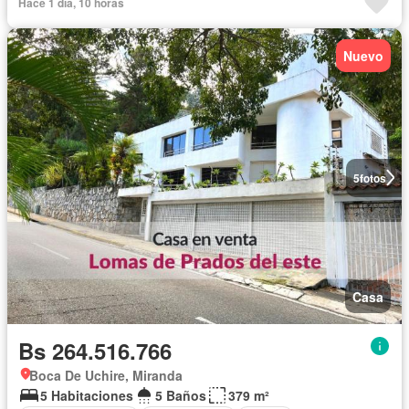
Hace 1 día, 10 horas
Nuevo
5
fotos
Casa
Bs 264.516.766
Boca De Uchire, Miranda
5 Habitaciones
5 Baños
379 m²