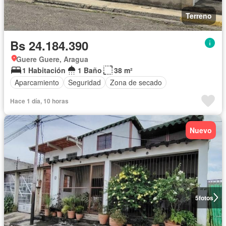
Terreno
Bs 24.184.390
Guere Guere, Aragua
1 Habitación
1 Baño
38 m²
Aparcamiento
Seguridad
Zona de secado
Hace 1 día, 10 horas
Nuevo
5
fotos