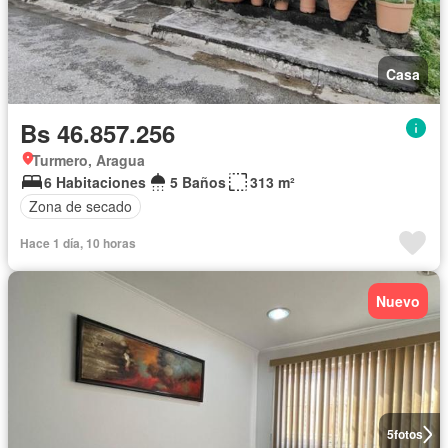
Casa
Bs 46.857.256
Turmero, Aragua
6 Habitaciones
5 Baños
313 m²
Zona de secado
Hace 1 día, 10 horas
Nuevo
5
fotos