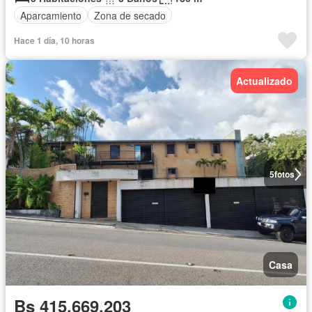
Aparcamiento
Zona de secado
Hace 1 día, 10 horas
Actualizado
5
fotos
Casa
Bs 415.669.203