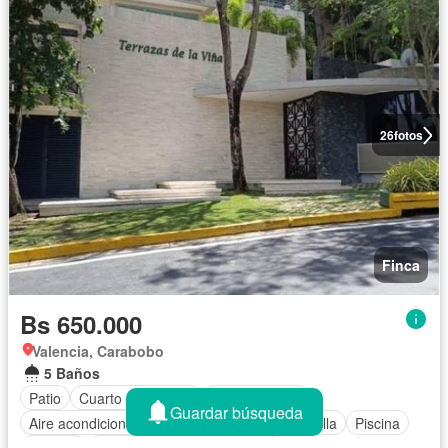
26
fotos
Finca
Bs 650.000
Valencia, Carabobo
5 Baños
Patio
Cuarto de servicio
Aparcamiento
Guardar búsqueda
Aire acondicionado
Cocina equipada
Parrilla
Piscina
Terraza
Completamente amueblado