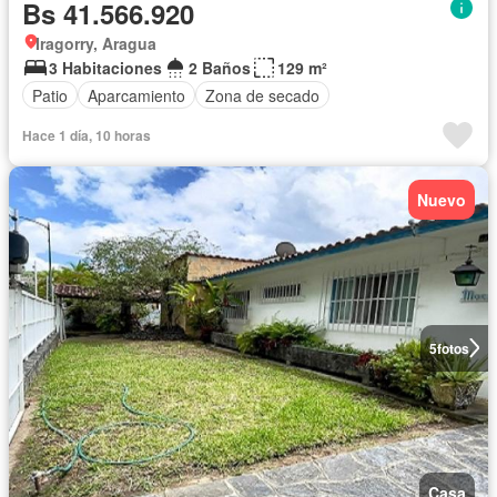
Bs 41.566.920
Iragorry, Aragua
3 Habitaciones
2 Baños
129 m²
Patio
Aparcamiento
Zona de secado
Hace 1 día, 10 horas
Nuevo
5
fotos
Casa