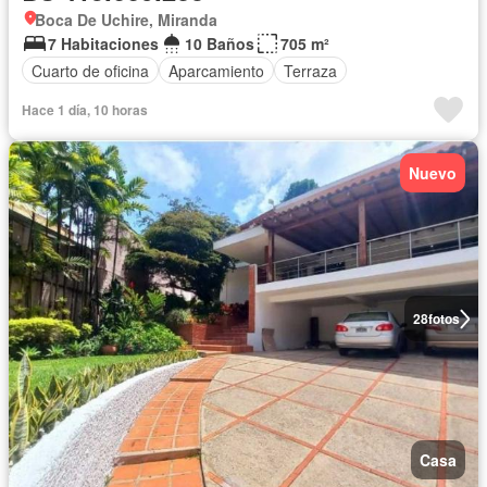
Boca De Uchire, Miranda
7 Habitaciones
10 Baños
705 m²
Cuarto de oficina
Aparcamiento
Terraza
Hace 1 día, 10 horas
Nuevo
28
fotos
Casa