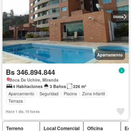
5
fotos
Apartamento
Bs 346.894.844
Boca De Uchire, Miranda
4 Habitaciones
3 Baños
226 m²
Aparcamiento
Seguridad
Piscina
Zona infantil
Terraza
Hace 1 día, 10 horas
Terreno
Local Comercial
Oficina
Edi