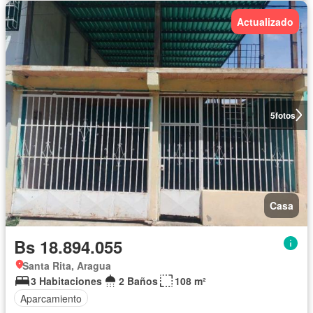
Actualizado
5
fotos
Casa
Bs 18.894.055
Santa Rita, Aragua
3 Habitaciones
2 Baños
108 m²
Aparcamiento