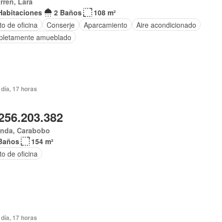
arren, Lara
Habitaciones
2 Baños
108 m²
o de oficina
Conserje
Aparcamiento
Aire acondicionado
letamente amueblado
día, 17 horas
256.203.382
anda, Carabobo
Baños
154 m²
o de oficina
día, 17 horas