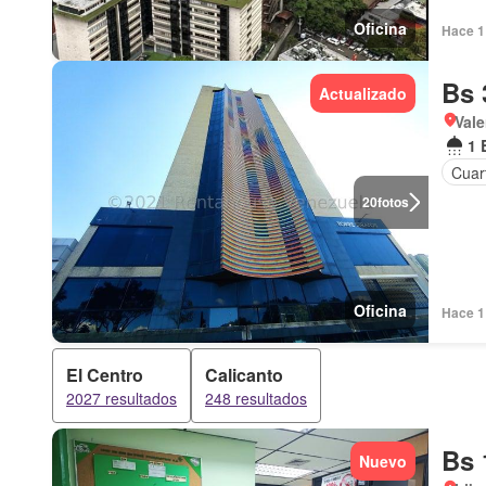
Oficina
Hace 1 
Bs 
Actualizado
Vale
1 
Cuart
20
fotos
Oficina
Hace 1 
El Centro
Calicanto
2027 resultados
248 resultados
Bs 
Nuevo