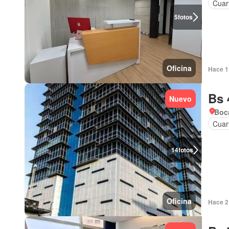
Cuart
5
fotos
Oficina
Hace 1 
Bs 
Nuevo
Boca
Cuar
14
fotos
Oficina
Hace 2