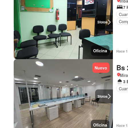
Irib
7 
Cuart
Comp
5
fotos
Oficina
Hace 1 
Bs 
Nuevo
Mir
3 
Cuart
3
fotos
Oficina
Hace 1 