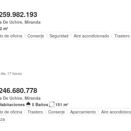
259.982.193
 De Uchire, Miranda
2 m²
o de oficina
Conserje
Seguridad
Aire acondicionado
Trastero
día, 17 horas
246.680.778
a De Uchire, Miranda
Habitaciones
5 Baños
151 m²
to de oficina
Trastero
Conserje
Aparcamiento
Aire acondicion
aza