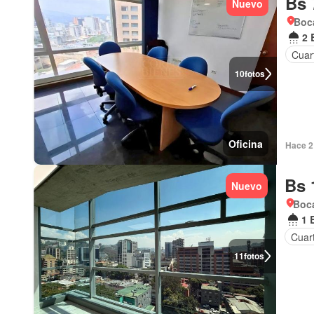
Bs 
Nuevo
Boca
2 
Cuar
10
fotos
Oficina
Hace 2
Bs 
Nuevo
Boca
1 
Cuart
11
fotos