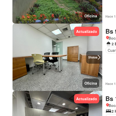
Oficina
Hace 1 
Bs 
Actualizado
Boca
2 
Cuart
5
fotos
Oficina
Hace 1 
Bs 
Actualizado
Boca
2 