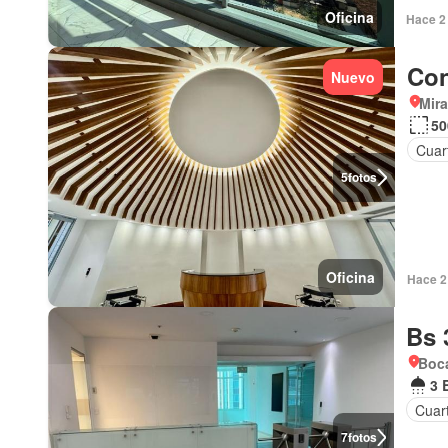
Oficina
Hace 2 
Con
Nuevo
Mir
50
Cuart
5
fotos
Oficina
Hace 2 
Bs 
Boca
3 
Cuart
7
fotos