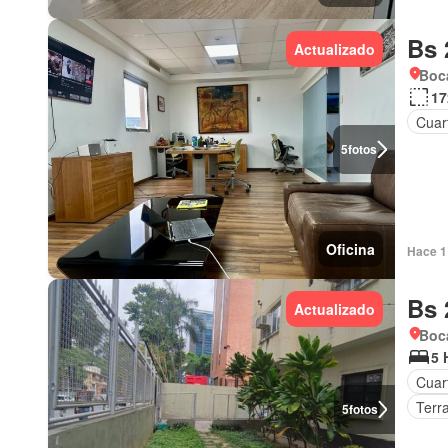
Bs 
Actualizado
Boca
17
Cuart
5
fotos
Oficina
Hace 1 
Bs 
Actualizado
Boc
5 
Cuar
Terr
5
fotos