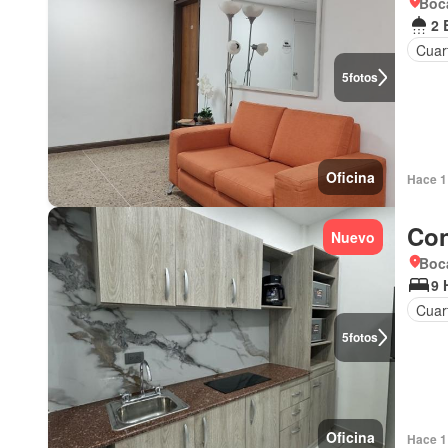
Boc
2 
Cuar
5
fotos
Oficina
Hace 1 
Con
Nuevo
Boc
9 
Cuar
5
fotos
Oficina
Hace 1 