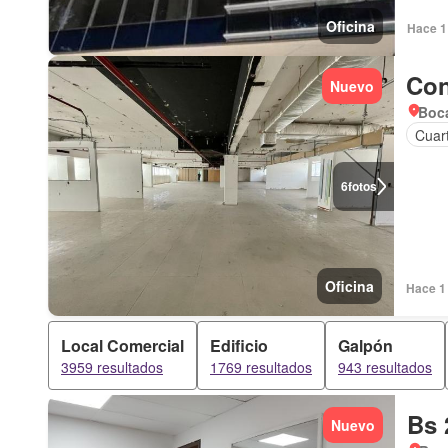
Oficina
Hace 1 
Con
Nuevo
Boca
Cuart
6
fotos
Oficina
Hace 1 
Local Comercial
Edificio
Galpón
3959 resultados
1769 resultados
943 resultados
Bs 
Nuevo