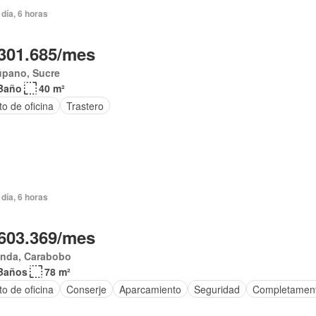
día, 6 horas
301.685/mes
úpano, Sucre
Baño
40 m²
to de oficina
Trastero
día, 6 horas
603.369/mes
anda, Carabobo
Baños
78 m²
to de oficina
Conserje
Aparcamiento
Seguridad
Completamen