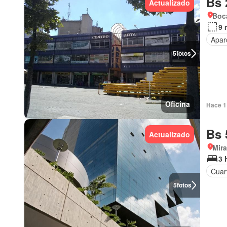
Bs 
Actualizado
Boca
9 
Apar
5
fotos
Oficina
Hace 1 
Bs 
Actualizado
Mir
3 
Cuar
5
fotos