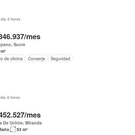
día, 6 horas
346.937/mes
úpano, Sucre
 m²
o de oficina
Conserje
Seguridad
día, 6 horas
452.527/mes
a De Uchire, Miranda
Baño
53 m²