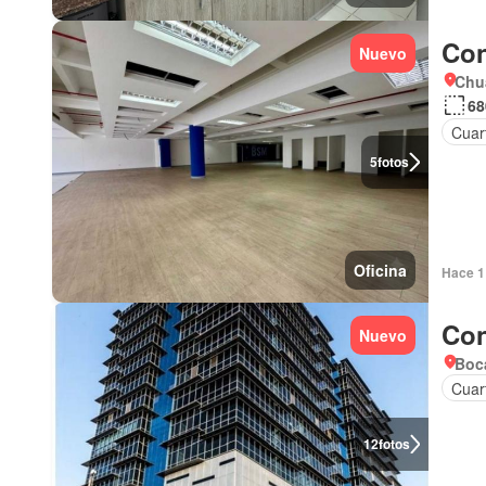
Con
Nuevo
Chu
68
Cuart
5
fotos
Oficina
Hace 1 
Con
Nuevo
Boca
Cuar
12
fotos