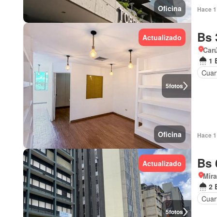
Oficina
Hace 1 
Bs 
Actualizado
Car
1 
Cuar
5
fotos
Oficina
Hace 1 
Bs 
Actualizado
Mir
2 
Cuar
5
fotos