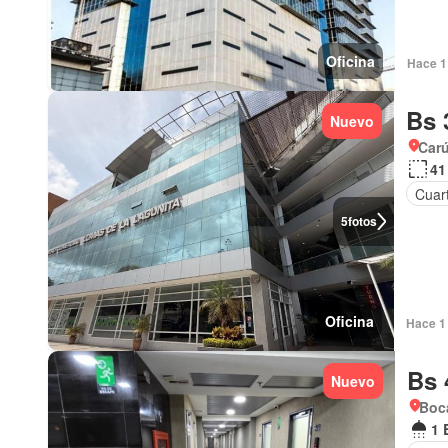
Oficina
Hace 1 
Bs 
Nuevo
Car
41
Cuart
5
fotos
Oficina
Hace 1 
Bs 
Nuevo
Boc
1 