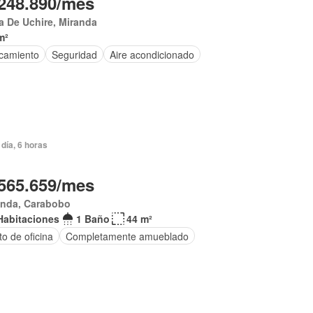
248.890/mes
 De Uchire, Miranda
m²
camiento
Seguridad
Aire acondicionado
día, 6 horas
565.659/mes
anda, Carabobo
Habitaciones
1 Baño
44 m²
to de oficina
Completamente amueblado