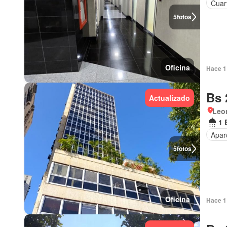
Cuar
5
fotos
Oficina
Hace 1 
Bs 
Actualizado
Leo
1 
Apar
5
fotos
Oficina
Hace 1 