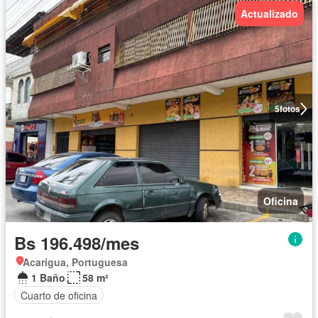
Actualizado
5
fotos
Oficina
Bs 196.498/mes
Acarigua, Portuguesa
1 Baño
58 m²
Cuarto de oficina