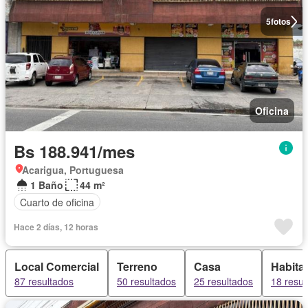
5
fotos
Oficina
Bs 188.941/mes
Acarigua, Portuguesa
1 Baño
44 m²
Cuarto de oficina
Hace 2 días, 12 horas
Local Comercial
Terreno
Casa
Habita
87 resultados
50 resultados
25 resultados
18 resul