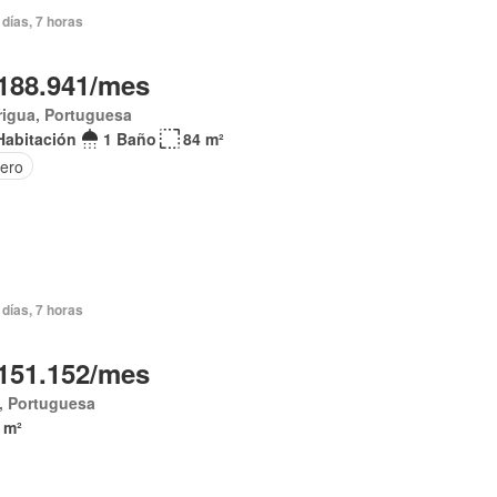
días, 7 horas
188.941/mes
rigua, Portuguesa
Habitación
1 Baño
84 m²
tero
días, 7 horas
151.152/mes
, Portuguesa
 m²