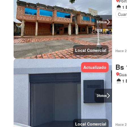
Por
1 
Cuart
5
fotos
Local Comercial
Hace 2 
Bs 
Actualizado
Gua
1 
3
fotos
Local Comercial
Hace 2 