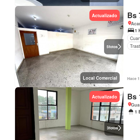
Bs 
Actualizado
Aca
1 
Cuart
Tras
5
fotos
Local Comercial
Hace 1 
Bs 
Actualizado
Gua
1 
3
fotos