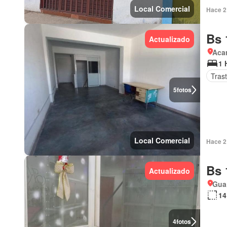
Local Comercial
Hace 2 
Bs 
Actualizado
Aca
1 
Tras
5
fotos
Local Comercial
Hace 2 
Bs 
Actualizado
Gua
14
4
fotos