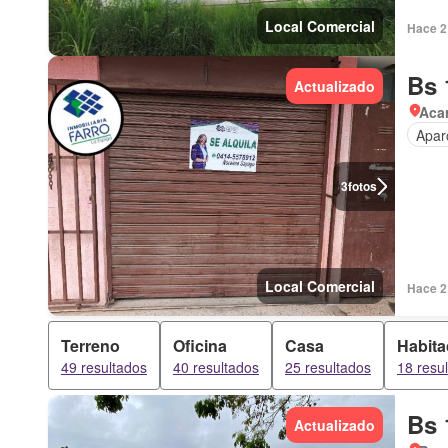
Local Comercial
Hace 2 
Bs 
Actualizado
Aca
Apar
3
fotos
Local Comercial
Hace 2 
Terreno
Oficina
Casa
Habita
49 resultados
40 resultados
25 resultados
18 resu
Bs 
Actualizado