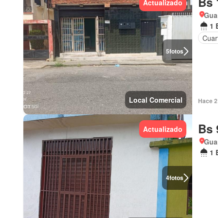
Bs 
Actualizado
Gua
1 
Cuart
5
fotos
Local Comercial
Hace 2 
Bs 
Actualizado
Gua
1 
4
fotos