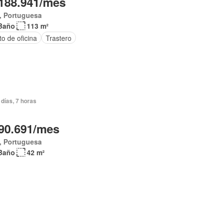
188.941/mes
, Portuguesa
Baño
113 m²
o de oficina
Trastero
días, 7 horas
90.691/mes
, Portuguesa
Baño
42 m²