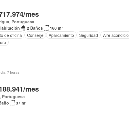
717.974/mes
rigua, Portuguesa
Habitación
2 Baños
160 m²
o de oficina
Conserje
Aparcamiento
Seguridad
Aire acondici
tero
día, 7 horas
188.941/mes
, Portuguesa
Baño
37 m²