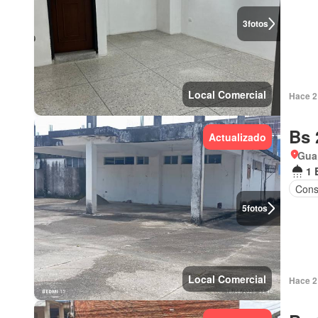
3
fotos
Local Comercial
Hace 2 
Bs 
Actualizado
Gua
1 
Cons
5
fotos
Local Comercial
Hace 2 