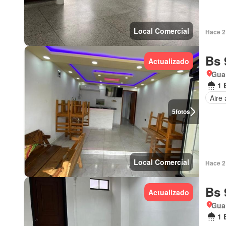
Local Comercial
Hace 2 
Bs 
Actualizado
Gua
1 
Aire
5
fotos
Local Comercial
Hace 2 
Bs 
Actualizado
Gua
1 