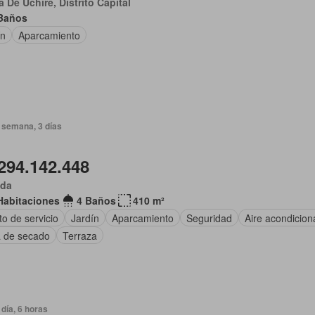
 De Uchire, Distrito Capital
Baños
ín
Aparcamiento
 semana, 3 días
294.142.448
ida
Habitaciones
4 Baños
410 m²
o de servicio
Jardín
Aparcamiento
Seguridad
Aire acondicio
 de secado
Terraza
día, 6 horas