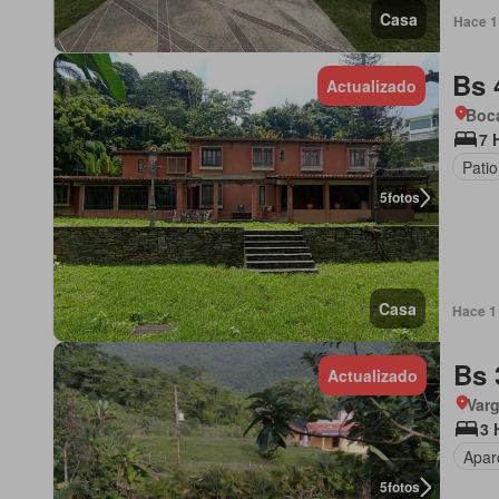
Casa
Hace 1
Bs 
Actualizado
Boca
7 
Patio
5
fotos
Casa
Hace 1 
Bs 
Actualizado
Var
3 
Apar
5
fotos