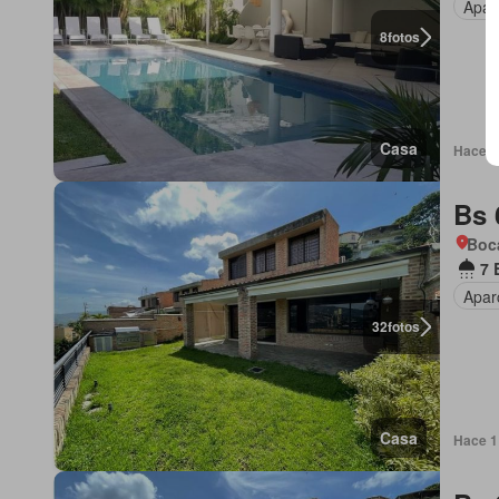
Apar
8
fotos
Casa
Hace 1
Bs 
Boca
7 
Apar
32
fotos
Casa
Hace 1