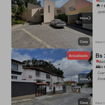
Boca
7 
Jard
9
fotos
Casa
Hace 1
Bs 
Actualizado
Mér
4 
Cuart
Zona
5
fotos
Casa
Hace 1 