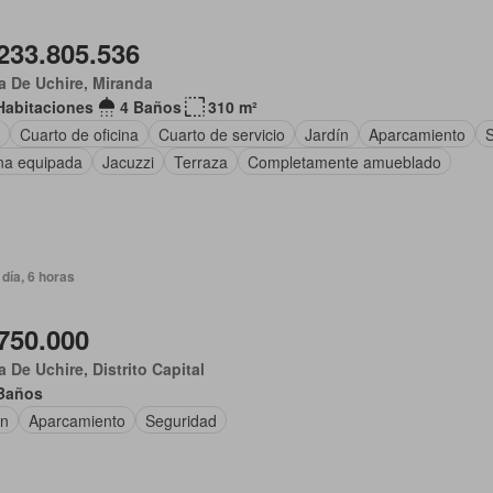
233.805.536
 De Uchire, Miranda
Habitaciones
4 Baños
310 m²
Cuarto de oficina
Cuarto de servicio
Jardín
Aparcamiento
S
na equipada
Jacuzzi
Terraza
Completamente amueblado
día, 6 horas
750.000
 De Uchire, Distrito Capital
Baños
ín
Aparcamiento
Seguridad