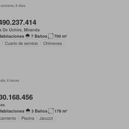
 semana, 6 días
490.237.414
 De Uchire, Miranda
Habitaciones
7 Baños
700 m²
Cuarto de servicio
Chimenea
día, 6 horas
30.168.456
gas
Habitaciones
3 Baños
178 m²
camiento
Piscina
Jacuzzi