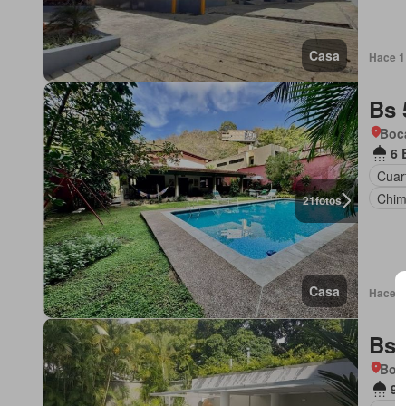
Casa
Hace 1
Bs 
Boca
6 
Cuart
Chi
21
fotos
Casa
Hace 1
Bs 
Boca
9 