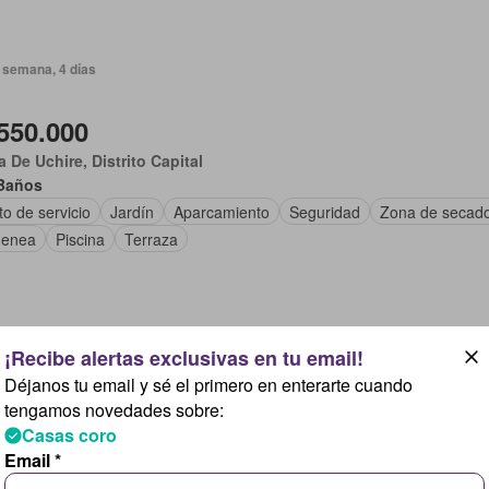
 semana, 4 días
550.000
 De Uchire, Distrito Capital
Baños
o de servicio
Jardín
Aparcamiento
Seguridad
Zona de secad
menea
Piscina
Terraza
 semana, 5 días
Déjanos tu email y sé el primero en enterarte cuando
3.500.000
tengamos novedades sobre:
Casas coro
 De Uchire, Distrito Capital
Email *
Baños