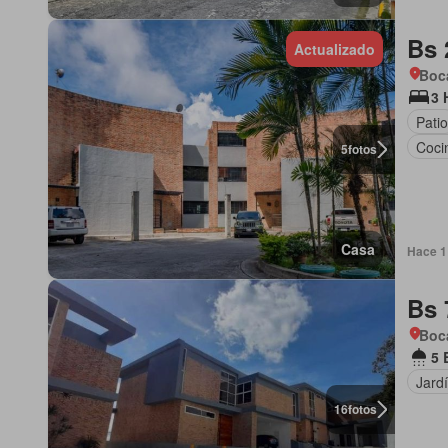
Bs 
Actualizado
Boca
3 
Patio
Coci
5
fotos
Casa
Hace 1 
Bs 
Boca
5 
Jard
16
fotos