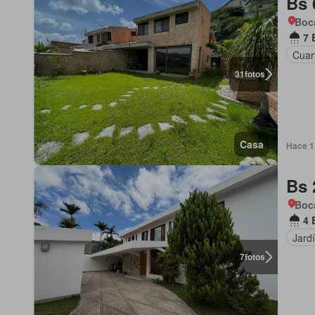
Bs 
Boca
7 
Cuart
31
fotos
Casa
Hace 1
Bs 
Boca
4 
Jard
7
fotos