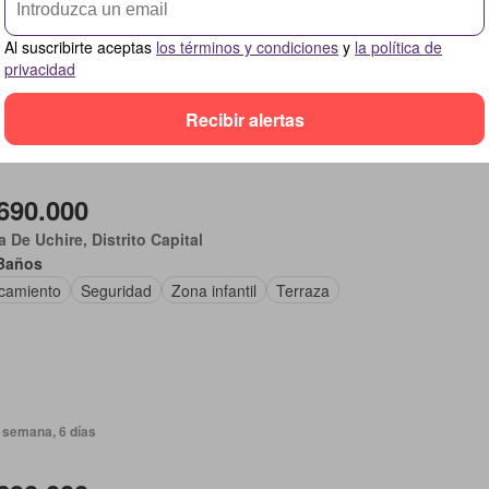
camiento
Piscina
Ascensor
Terraza
Al suscribirte aceptas
los términos y condiciones
y
la política de
privacidad
Recibir alertas
 semana, 5 días
690.000
 De Uchire, Distrito Capital
Baños
camiento
Seguridad
Zona infantil
Terraza
 semana, 6 días